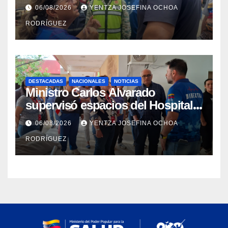
rehabilitación del Hospitalito de
06/08/2026
YENTZA JOSEFINA OCHOA
Catia la Mar
RODRÍGUEZ
DESTACADAS
NACIONALES
NOTICIAS
Ministro Carlos Alvarado
supervisó espacios del Hospital
Dermatológico Dr. Martín Vegas
06/08/2026
YENTZA JOSEFINA OCHOA
en La Guaira
RODRÍGUEZ