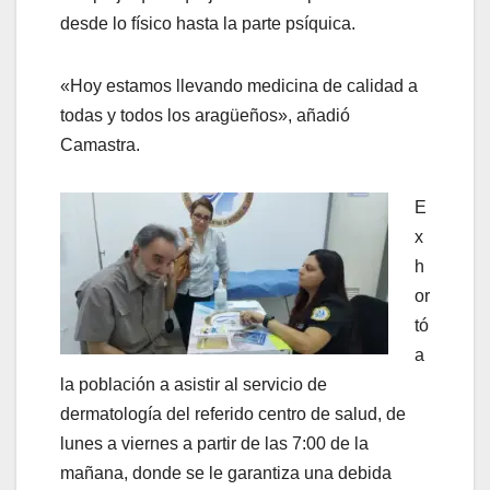
desde lo físico hasta la parte psíquica.
«Hoy estamos llevando medicina de calidad a
todas y todos los aragüeños», añadió
Camastra.
E
x
h
or
tó
a
la población a asistir al servicio de
dermatología del referido centro de salud, de
lunes a viernes a partir de las 7:00 de la
mañana, donde se le garantiza una debida