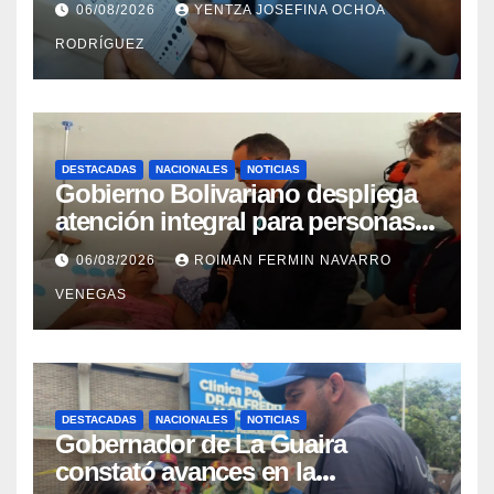
06/08/2026
YENTZA JOSEFINA OCHOA
RODRÍGUEZ
DESTACADAS
NACIONALES
NOTICIAS
Gobierno Bolivariano despliega
atención integral para personas
con discapacidad en
06/08/2026
ROIMAN FERMIN NAVARRO
campamentos de La Guaira
VENEGAS
DESTACADAS
NACIONALES
NOTICIAS
Gobernador de La Guaira
constató avances en la