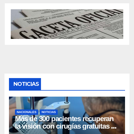
NOTICIAS
NACIONALES
NOTICIAS
Más de 300 pacientes recuperan
la visión con cirugías gratuitas de
cataratas en Zulia