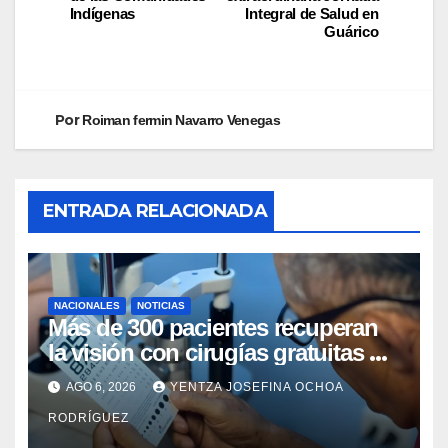
Indígenas
Integral de Salud en
Guárico
Por
Roiman fermin Navarro Venegas
ENTRADA RELACIONADA
NACIONALES
NOTICIAS
Más de 300 pacientes recuperan
la visión con cirugías gratuitas de
cataratas en Zulia
AGO 6, 2026
YENTZA JOSEFINA OCHOA
RODRÍGUEZ