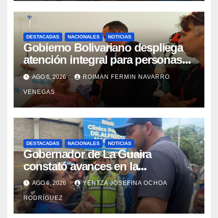
DESTACADAS
NACIONALES
NOTICIAS
Gobierno Bolivariano despliega
atención integral para personas
con discapacidad en
AGO 6, 2026
ROIMAN FERMIN NAVARRO
campamentos de La Guaira
VENEGAS
DESTACADAS
NACIONALES
NOTICIAS
Gobernador de La Guaira
constató avances en la
rehabilitación del Hospitalito de
AGO 6, 2026
YENTZA JOSEFINA OCHOA
Catia la Mar
RODRÍGUEZ