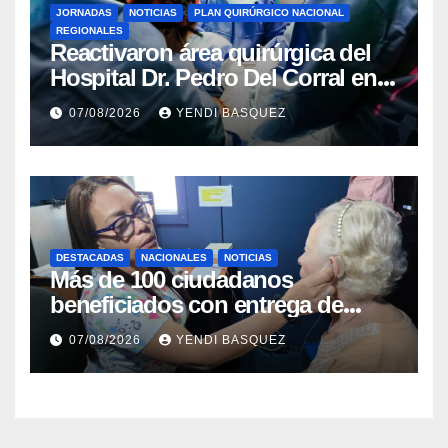
JORNADAS
NOTICIAS
PLAN QUIRÚRGICO NACIONAL
REGIONALES
Reactivaron área quirúrgica del
Hospital Dr. Pedro Del Corral en
Guárico
07/08/2026
YENDI BASQUEZ
DESTACADAS
NACIONALES
NOTICIAS
Más de 100 ciudadanos
beneficiados con entrega de
prótesis auditivas en el Centro de
07/08/2026
YENDI BASQUEZ
Rehabilitación J.J. Arvelo