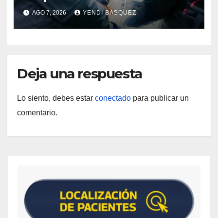
Guárico
AGO 7, 2026
YENDI BASQUEZ
Deja una respuesta
Lo siento, debes estar
conectado
para publicar un
comentario.