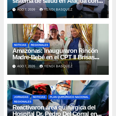
sistema de salud en Aragua con
la reinauguración del CDI La Mora
AGO 7, 2026
YENDI BASQUEZ
NOTICIAS
REGIONALES
​Amazonas: Inauguraron Rincón
Madre-Bebé en el CPT II Brisas
del Aeropuerto ​Inauguraron
AGO 7, 2026
YENDI BASQUEZ
Rincón
JORNADAS
NOTICIAS
PLAN QUIRÚRGICO NACIONAL
REGIONALES
Reactivaron área quirúrgica del
Hospital Dr. Pedro Del Corral en