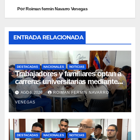
Por
Roiman fermin Navarro Venegas
ENTRADA RELACIONADA
DESTACADAS
NACIONALES
NOTICIAS
Trabajadores y familiares optan a
carreras universitarias mediante
convenio entre MinSalud y la UCV
AGO 6, 2026
ROIMAN FERMIN NAVARRO
VENEGAS
DESTACADAS
NACIONALES
NOTICIAS