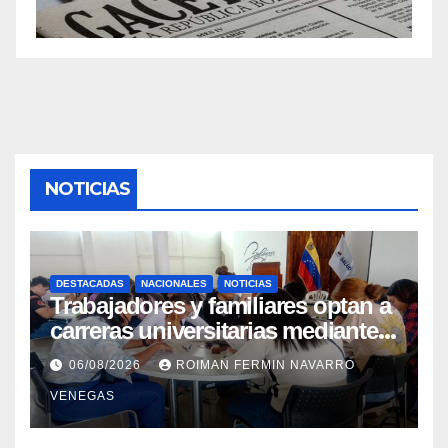
NOTICIAS
DESTACADAS
NACIONALES
NOTICIAS
Trabajadores y familiares optan a
carreras universitarias mediante
convenio entre MinSalud y la
06/08/2026
ROIMAN FERMIN NAVARRO
UCV
VENEGAS