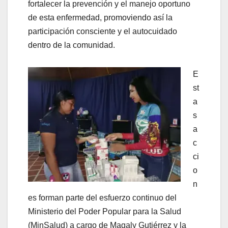
fortalecer la prevención y el manejo oportuno
de esta enfermedad, promoviendo así la
participación consciente y el autocuidado
dentro de la comunidad.
‎E
st
a
s
a
c
ci
o
n
es forman parte del esfuerzo continuo del
Ministerio del Poder Popular para la Salud
(MinSalud) a cargo de Magaly Gutiérrez y la