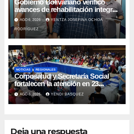
Gobierno Bolivariano verificó
avances de rehabilitación integral
en el Hospital Dr. José María
AGO 6, 2026
YENTZA JOSEFINA OCHOA
Vargas
RODRÍGUEZ
NOTICIAS
REGIONALES
Corposalud y Secretaría Social
fortalecen la atención en 23
municipios
AGO 6, 2026
YENDI BASQUEZ
Deja una respuesta