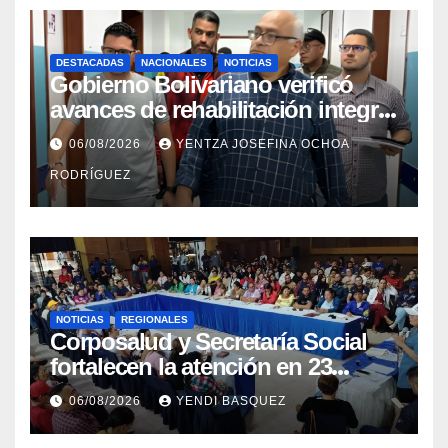
DESTACADAS
NACIONALES
NOTICIAS
Gobierno Bolivariano verificó
avances de rehabilitación integral
en el Hospital Dr. José María
06/08/2026
YENTZA JOSEFINA OCHOA
Vargas
RODRÍGUEZ
NOTICIAS
REGIONALES
Corposalud y Secretaría Social
fortalecen la atención en 23
municipios
06/08/2026
YENDI BASQUEZ