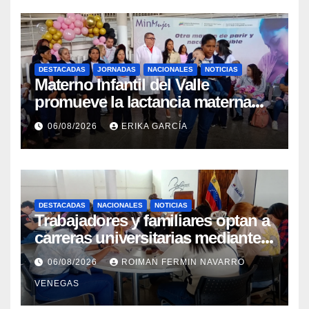
DESTACADAS
JORNADAS
NACIONALES
NOTICIAS
Materno Infantil del Valle
promueve la lactancia materna
como un inicio sostenible para la
06/08/2026
ERIKA GARCÍA
vida
DESTACADAS
NACIONALES
NOTICIAS
Trabajadores y familiares optan a
carreras universitarias mediante
convenio entre MinSalud y la
06/08/2026
ROIMAN FERMIN NAVARRO
UCV
VENEGAS