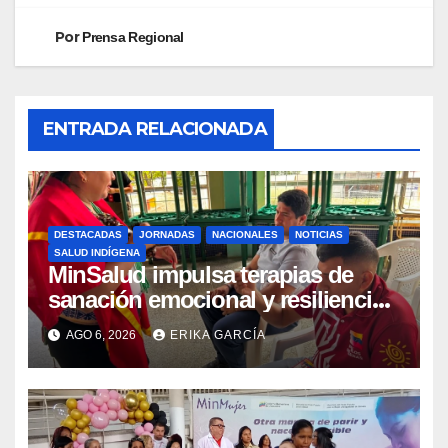
Por
Prensa Regional
ENTRADA RELACIONADA
DESTACADAS
JORNADAS
NACIONALES
NOTICIAS
SALUD INDÍGENA
MinSalud impulsa terapias de
sanación emocional y resiliencia
post-sismo junto a comunidades
AGO 6, 2026
ERIKA GARCÍA
indígenas en Caracas