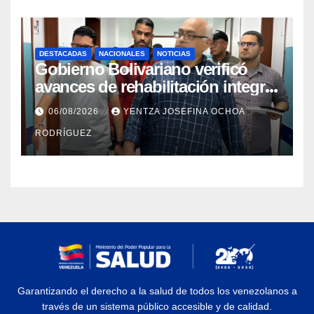
DESTACADAS
NACIONALES
NOTICIAS
Gobierno Bolivariano verificó
avances de rehabilitación integral
en el Hospital Dr. José María
06/08/2026
YENTZA JOSEFINA OCHOA
Vargas
RODRÍGUEZ
Garantizando el derecho a la salud de todos los venezolanos a
través de un sistema público accesible y de calidad.