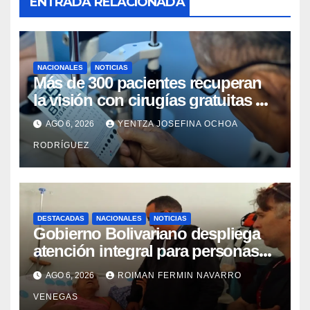
ENTRADA RELACIONADA
NACIONALES
NOTICIAS
Más de 300 pacientes recuperan
la visión con cirugías gratuitas de
cataratas en Zulia
AGO 6, 2026
YENTZA JOSEFINA OCHOA
RODRÍGUEZ
DESTACADAS
NACIONALES
NOTICIAS
Gobierno Bolivariano despliega
atención integral para personas
con discapacidad en
AGO 6, 2026
ROIMAN FERMIN NAVARRO
campamentos de La Guaira
VENEGAS