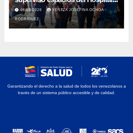
Dermatológico Dr. Martín Vegas
06/08/2026
YENTZA JOSEFINA OCHOA
en La Guaira
RODRÍGUEZ
Garantizando el derecho a la salud de todos los venezolanos a
través de un sistema público accesible y de calidad.