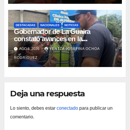
DESTACADAS
NACIONALES
NOTICIAS
Gobernador de La Guaira
constató avances en la
rehabilitación del Hospitalito de
AGO 6, 2026
YENTZA JOSEFINA OCHOA
Catia la Mar
RODRÍGUEZ
Deja una respuesta
Lo siento, debes estar
conectado
para publicar un
comentario.