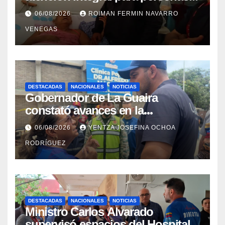
con discapacidad en
06/08/2026
ROIMAN FERMIN NAVARRO
campamentos de La Guaira
VENEGAS
DESTACADAS
NACIONALES
NOTICIAS
Gobernador de La Guaira
constató avances en la
rehabilitación del Hospitalito de
06/08/2026
YENTZA JOSEFINA OCHOA
Catia la Mar
RODRÍGUEZ
DESTACADAS
NACIONALES
NOTICIAS
Ministro Carlos Alvarado
supervisó espacios del Hospital