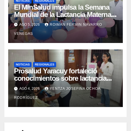
NOTICIAS
REGIONALES
El MinSalud impulsa la Semana
Mundial de la Lactancia Materna
con un despliegue comunitario
AGO 5, 2026
ROIMAN FERMIN NAVARRO
en Cojedes Mérida y Yaracuy
VENEGAS
NOTICIAS
REGIONALES
Prosalud Yaracuy fortaleció
conocimientos sobre lactancia
materna en la red de ASIC
AGO 4, 2026
YENTZA JOSEFINA OCHOA
RODRÍGUEZ