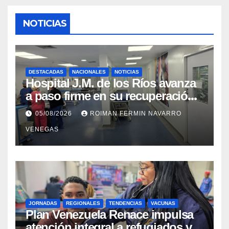
NOTICIAS
DESTACADAS
NACIONALES
NOTICIAS
Hospital J.M. de los Ríos avanza
a paso firme en su recuperación
tras los recientes eventos
05/08/2026
ROIMAN FERMIN NAVARRO
sísmicos
VENEGAS
JORNADAS
REGIONALES
TENDENCIAS
VACUNAS
​Plan Venezuela Renace impulsa
atención integral a refugiados y