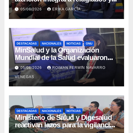
evaluación de vacunación en
05/08/2026
ERIKA GARCÍA
Aragua
DESTACADAS
NACIONALES
NOTICIAS
ONU
MinSalud y la Organización
Mundial de la Salud evaluaron
propuesta técnica integral en
05/08/2026
ROIMAN FERMIN NAVARRO
materia de agua saneamiento e
VENEGAS
higiene ante contingencia
sísmica
DESTACADAS
NACIONALES
NOTICIAS
Ministerio de Salud y Digesalud
reactivan lazos para la vigilancia
epidemiológica y el control de