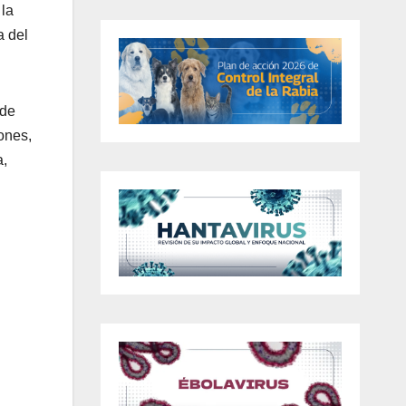
 la
a del
 de
ones,
a,