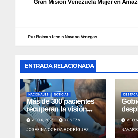
Gran Misión Venezuela Mujer en Ama
Por
Roiman fermin Navarro Venegas
ENTRADA RELACIONADA
NACIONALES
NOTICIAS
DESTACA
Más de 300 pacientes
Gobi
recuperan la visión
desp
con cirugías gratuitas
integ
AGO 6, 2026
YENTZA
AGO 6
de cataratas en Zulia
con 
JOSEFINA OCHOA RODRÍGUEZ
NAVARR
camp