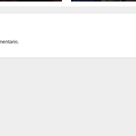
ra
Mar
mentario.