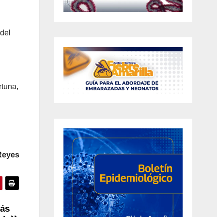
 del
rtuna,
Reyes
más