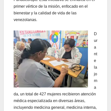
primer vértice de la misión, enfocado en el
bienestar y la calidad de vida de las
venezolanas.
D
ur
a
nt
e
la
jo
rn
a
da, un total de 427 mujeres recibieron atención
médica especializada en diversas áreas,
incluyendo medicina general, medicina interna,