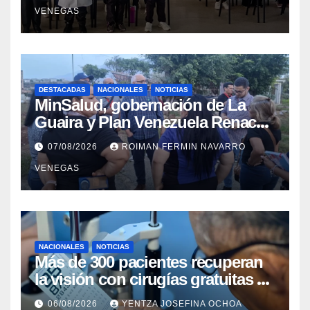
VENEGAS
DESTACADAS
NACIONALES
NOTICIAS
MinSalud, gobernación de La
Guaira y Plan Venezuela Renace
iniciaron la rehabilitación integral
07/08/2026
ROIMAN FERMIN NAVARRO
del Centro Psicofamiliar El Niño y
VENEGAS
el Mar
NACIONALES
NOTICIAS
Más de 300 pacientes recuperan
la visión con cirugías gratuitas de
cataratas en Zulia
06/08/2026
YENTZA JOSEFINA OCHOA