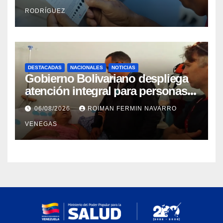
RODRÍGUEZ
DESTACADAS
NACIONALES
NOTICIAS
Gobierno Bolivariano despliega
atención integral para personas
con discapacidad en
06/08/2026
ROIMAN FERMIN NAVARRO
campamentos de La Guaira
VENEGAS