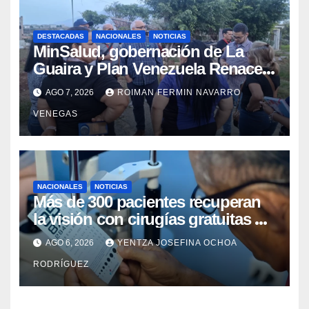
DESTACADAS
NACIONALES
NOTICIAS
MinSalud, gobernación de La
Guaira y Plan Venezuela Renace
iniciaron la rehabilitación integral
AGO 7, 2026
ROIMAN FERMIN NAVARRO
del Centro Psicofamiliar El Niño y
VENEGAS
el Mar
NACIONALES
NOTICIAS
Más de 300 pacientes recuperan
la visión con cirugías gratuitas de
cataratas en Zulia
AGO 6, 2026
YENTZA JOSEFINA OCHOA
RODRÍGUEZ