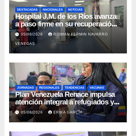
DESTACADAS
NACIONALES
NOTICIAS
Hospital J.M. de los Ríos avanza
a paso firme en su recuperación
tras los recientes eventos
05/08/2026
ROIMAN FERMIN NAVARRO
sísmicos
VENEGAS
JORNADAS
REGIONALES
TENDENCIAS
VACUNAS
​Plan Venezuela Renace impulsa
atención integral a refugiados y
evaluación de vacunación en
05/08/2026
ERIKA GARCÍA
Aragua