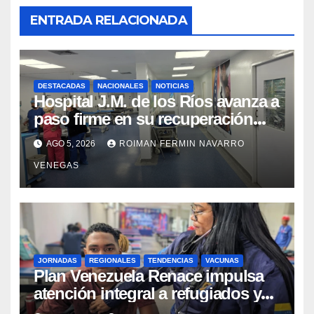
ENTRADA RELACIONADA
DESTACADAS
NACIONALES
NOTICIAS
Hospital J.M. de los Ríos avanza a
paso firme en su recuperación
tras los recientes eventos
AGO 5, 2026
ROIMAN FERMIN NAVARRO
sísmicos
VENEGAS
JORNADAS
REGIONALES
TENDENCIAS
VACUNAS
​Plan Venezuela Renace impulsa
atención integral a refugiados y
evaluación de vacunación en