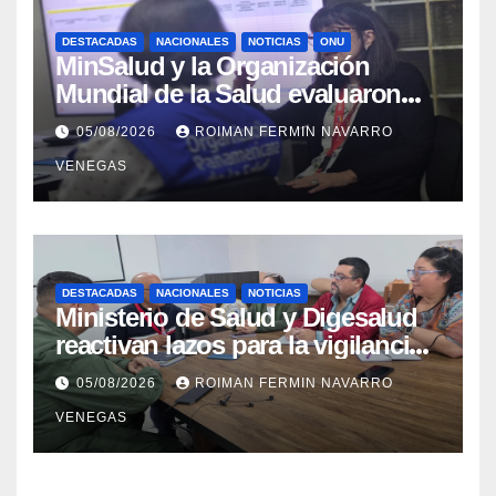
DESTACADAS
NACIONALES
NOTICIAS
ONU
MinSalud y la Organización
Mundial de la Salud evaluaron
propuesta técnica integral en
05/08/2026
ROIMAN FERMIN NAVARRO
materia de agua saneamiento e
VENEGAS
higiene ante contingencia
sísmica
DESTACADAS
NACIONALES
NOTICIAS
Ministerio de Salud y Digesalud
reactivan lazos para la vigilancia
epidemiológica y el control de
05/08/2026
ROIMAN FERMIN NAVARRO
enfermedades
VENEGAS