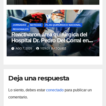
Rincón
JORNADAS
NOTICIAS
PLAN QUIRÚRGICO NACIONAL
REGIONALES
Reactivaron área quirúrgica del
Hospital Dr. Pedro Del Corral en
Guárico
AGO 7, 2026
YENDI BASQUEZ
Deja una respuesta
Lo siento, debes estar
conectado
para publicar un
comentario.