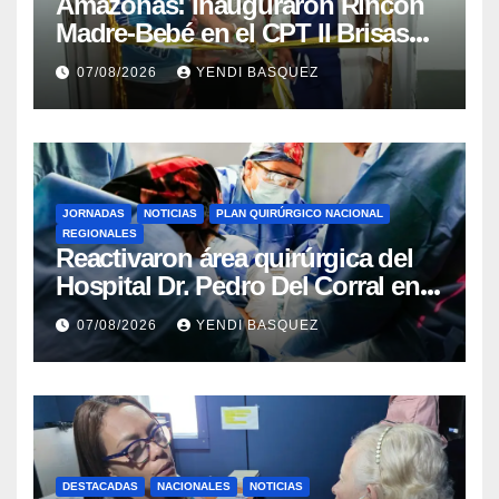
​Amazonas: Inauguraron Rincón
Madre-Bebé en el CPT II Brisas
del Aeropuerto ​Inauguraron
07/08/2026
YENDI BASQUEZ
Rincón
JORNADAS
NOTICIAS
PLAN QUIRÚRGICO NACIONAL
REGIONALES
Reactivaron área quirúrgica del
Hospital Dr. Pedro Del Corral en
Guárico
07/08/2026
YENDI BASQUEZ
DESTACADAS
NACIONALES
NOTICIAS