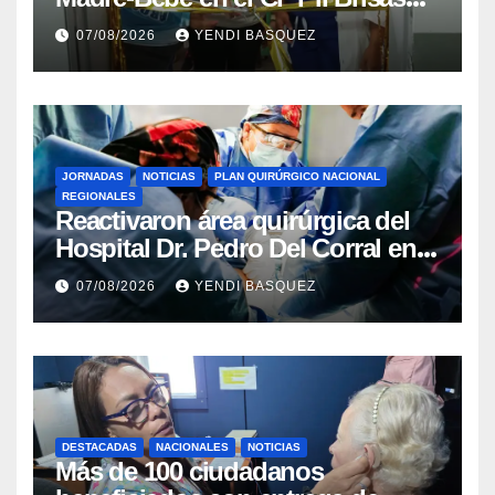
del Aeropuerto ​Inauguraron
07/08/2026
YENDI BASQUEZ
Rincón
JORNADAS
NOTICIAS
PLAN QUIRÚRGICO NACIONAL
REGIONALES
Reactivaron área quirúrgica del
Hospital Dr. Pedro Del Corral en
Guárico
07/08/2026
YENDI BASQUEZ
DESTACADAS
NACIONALES
NOTICIAS
Más de 100 ciudadanos