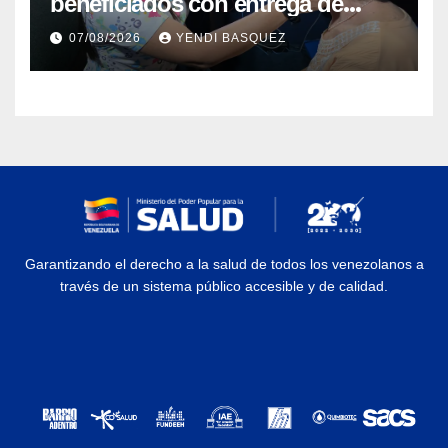
beneficiados con entrega de
prótesis auditivas en el Centro de
07/08/2026
YENDI BASQUEZ
Rehabilitación J.J. Arvelo
Garantizando el derecho a la salud de todos los venezolanos a
través de un sistema público accesible y de calidad.