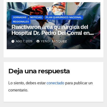
JORNADAS
NOTICIAS
PLAN QUIRÚRGICO NACIONAL
REGIONALES
Reactivaron área quirúrgica del
Hospital Dr. Pedro Del Corral en
Guárico
AGO 7, 2026
YENDI BASQUEZ
Deja una respuesta
Lo siento, debes estar
conectado
para publicar un
comentario.