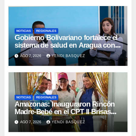
NOTICIAS
REGIONALES
Gobierno Bolivariano fortalece el
sistema de salud en Aragua con
la reinauguración del CDI La Mora
AGO 7, 2026
YENDI BASQUEZ
NOTICIAS
REGIONALES
​Amazonas: Inauguraron Rincón
Madre-Bebé en el CPT II Brisas
del Aeropuerto ​Inauguraron
AGO 7, 2026
YENDI BASQUEZ
Rincón