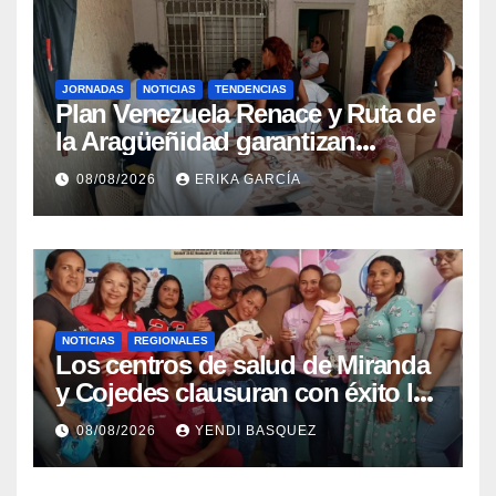
JORNADAS
NOTICIAS
TENDENCIAS
Plan Venezuela Renace y Ruta de
la Aragüeñidad garantizan
atención médica integral en
08/08/2026
ERIKA GARCÍA
Aragua
NOTICIAS
REGIONALES
Los centros de salud de Miranda
y Cojedes clausuran con éxito la
Semana Mundial de la Lactancia
08/08/2026
YENDI BASQUEZ
Materna