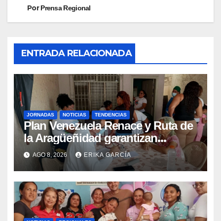
Por
Prensa Regional
ENTRADA RELACIONADA
JORNADAS
NOTICIAS
TENDENCIAS
Plan Venezuela Renace y Ruta de
la Aragüeñidad garantizan
atención médica integral en
AGO 8, 2026
ERIKA GARCÍA
Aragua