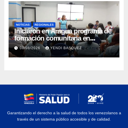
NOTICIAS
REGIONALES
Iniciaron en Aragua programa de
formación comunitaria en
atención a personas con
08/08/2026
YENDI BASQUEZ
discapacidad
Garantizando el derecho a la salud de todos los venezolanos a
través de un sistema público accesible y de calidad.