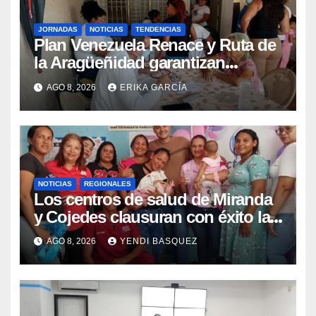
JORNADAS
NOTICIAS
TENDENCIAS
Plan Venezuela Renace y Ruta de
la Aragüeñidad garantizan
atención médica integral en
AGO 8, 2026
ERIKA GARCÍA
Aragua
NOTICIAS
REGIONALES
Los centros de salud de Miranda
y Cojedes clausuran con éxito la
Semana Mundial de la Lactancia
AGO 8, 2026
YENDI BASQUEZ
Materna