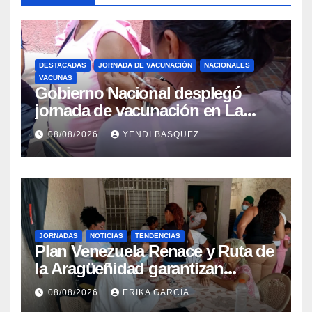
DESTACADAS
JORNADA DE VACUNACIÓN
NACIONALES
VACUNAS
Gobierno Nacional desplegó
jornada de vacunación en La
Guaira para garantizar protección
08/08/2026
YENDI BASQUEZ
epidemiológica
JORNADAS
NOTICIAS
TENDENCIAS
Plan Venezuela Renace y Ruta de
la Aragüeñidad garantizan
atención médica integral en
08/08/2026
ERIKA GARCÍA
Aragua