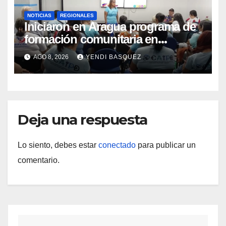
NOTICIAS
REGIONALES
Iniciaron en Aragua programa de
formación comunitaria en
atención a personas con
AGO 8, 2026
YENDI BASQUEZ
discapacidad
Deja una respuesta
Lo siento, debes estar
conectado
para publicar un
comentario.