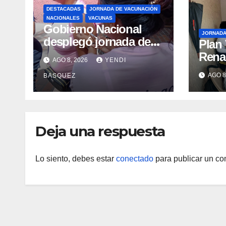
DESTACADAS
JORNADA DE VACUNACIÓN
NACIONALES
VACUNAS
Gobierno Nacional
JORNAD
desplegó jornada de
Plan
vacunación en La
Renac
AGO 8, 2026
YENDI
Guaira para garantizar
Arag
AGO 8
BASQUEZ
protección
garan
epidemiológica
médic
Arag
Deja una respuesta
Lo siento, debes estar
conectado
para publicar un co