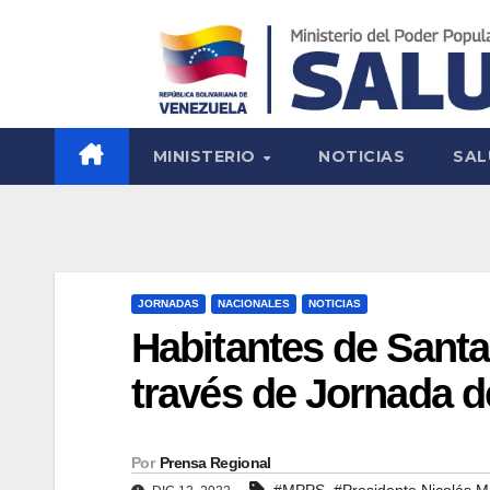
MINISTERIO
NOTICIAS
SAL
JORNADAS
NACIONALES
NOTICIAS
Habitantes de Santa
través de Jornada d
Por
Prensa Regional
,
#MPPS
#Presidente Nicolás 