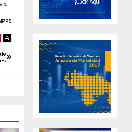
rio.
 MPPS
 de
ses