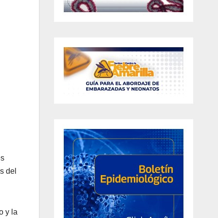
es
s del
 y la