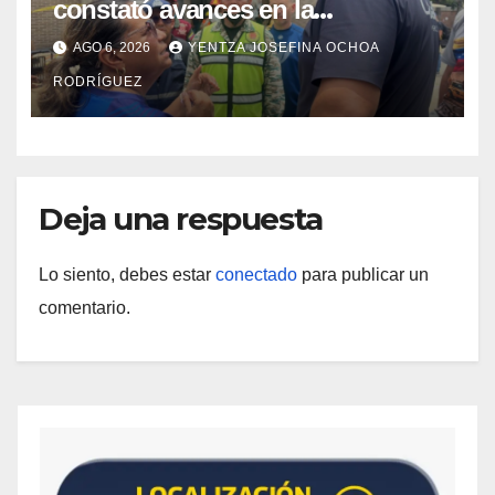
constató avances en la
rehabilitación del Hospitalito de
AGO 6, 2026
YENTZA JOSEFINA OCHOA
Catia la Mar
RODRÍGUEZ
Deja una respuesta
Lo siento, debes estar
conectado
para publicar un
comentario.