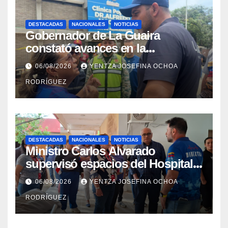
DESTACADAS
NACIONALES
NOTICIAS
Gobernador de La Guaira
constató avances en la
rehabilitación del Hospitalito de
06/08/2026
YENTZA JOSEFINA OCHOA
Catia la Mar
RODRÍGUEZ
DESTACADAS
NACIONALES
NOTICIAS
Ministro Carlos Alvarado
supervisó espacios del Hospital
Dermatológico Dr. Martín Vegas
06/08/2026
YENTZA JOSEFINA OCHOA
en La Guaira
RODRÍGUEZ