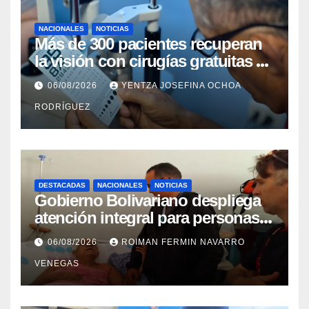
NACIONALES
NOTICIAS
Más de 300 pacientes recuperan
la visión con cirugías gratuitas de
cataratas en Zulia
06/08/2026
YENTZA JOSEFINA OCHOA
RODRÍGUEZ
DESTACADAS
NACIONALES
NOTICIAS
Gobierno Bolivariano despliega
atención integral para personas
con discapacidad en
06/08/2026
ROIMAN FERMIN NAVARRO
campamentos de La Guaira
VENEGAS