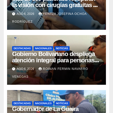
la visión con cirugías gratuitas de
cataratas en Zulia
AGO 6, 2026
YENTZA JOSEFINA OCHOA
RODRÍGUEZ
DESTACADAS
NACIONALES
NOTICIAS
Gobierno Bolivariano despliega
atención integral para personas
con discapacidad en
AGO 6, 2026
ROIMAN FERMIN NAVARRO
campamentos de La Guaira
VENEGAS
DESTACADAS
NACIONALES
NOTICIAS
Gobernador de La Guaira