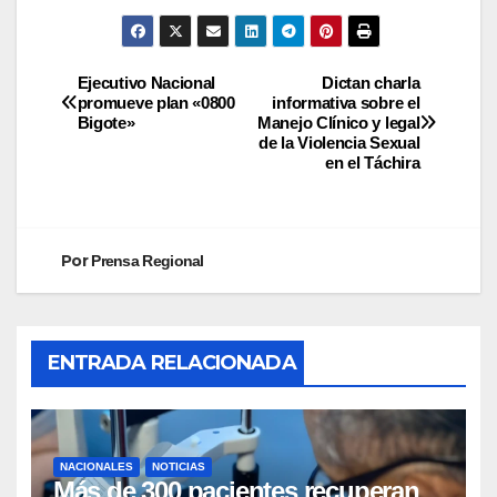
Ejecutivo Nacional
Dictan charla
promueve plan «0800
informativa sobre el
Bigote»
Manejo Clínico y legal
de la Violencia Sexual
en el Táchira
Por
Prensa Regional
ENTRADA RELACIONADA
NACIONALES
NOTICIAS
Más de 300 pacientes recuperan