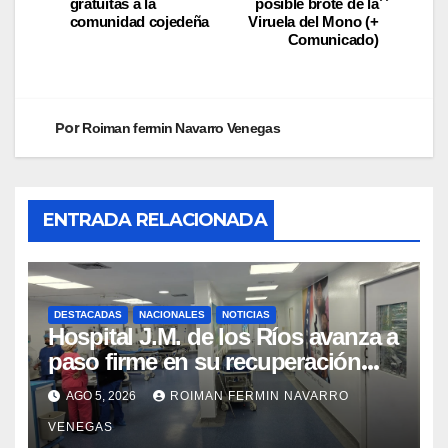
gratuitas a la
posible brote de la
comunidad cojedeña
Viruela del Mono (+
Comunicado)
Por
Roiman fermin Navarro Venegas
ENTRADA RELACIONADA
DESTACADAS
NACIONALES
NOTICIAS
Hospital J.M. de los Ríos avanza a
paso firme en su recuperación
tras los recientes eventos
AGO 5, 2026
ROIMAN FERMIN NAVARRO
sísmicos
VENEGAS