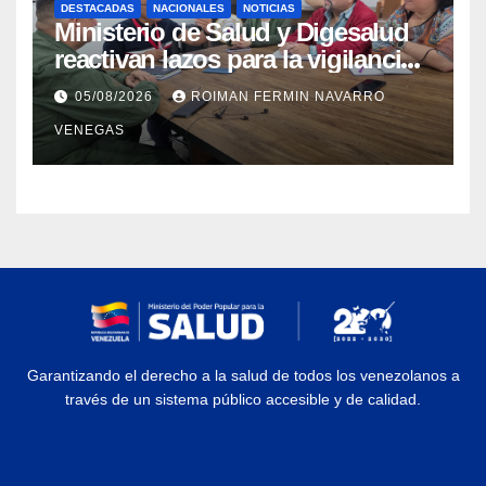
DESTACADAS
NACIONALES
NOTICIAS
Ministerio de Salud y Digesalud
reactivan lazos para la vigilancia
epidemiológica y el control de
05/08/2026
ROIMAN FERMIN NAVARRO
enfermedades
VENEGAS
Garantizando el derecho a la salud de todos los venezolanos a
través de un sistema público accesible y de calidad.