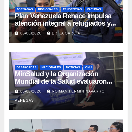
JORNADAS
REGIONALES
TENDENCIAS
VACUNAS
​Plan Venezuela Renace impulsa
atención integral a refugiados y
evaluación de vacunación en
05/08/2026
ERIKA GARCÍA
Aragua
DESTACADAS
NACIONALES
NOTICIAS
ONU
MinSalud y la Organización
Mundial de la Salud evaluaron
propuesta técnica integral en
05/08/2026
ROIMAN FERMIN NAVARRO
materia de agua saneamiento e
VENEGAS
higiene ante contingencia
sísmica