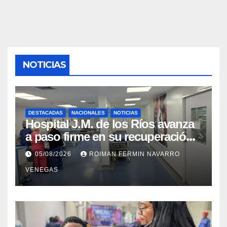
NOTICIAS
DESTACADAS
NACIONALES
NOTICIAS
Hospital J.M. de los Ríos avanza
a paso firme en su recuperación
tras los recientes eventos
05/08/2026
ROIMAN FERMIN NAVARRO
sísmicos
VENEGAS