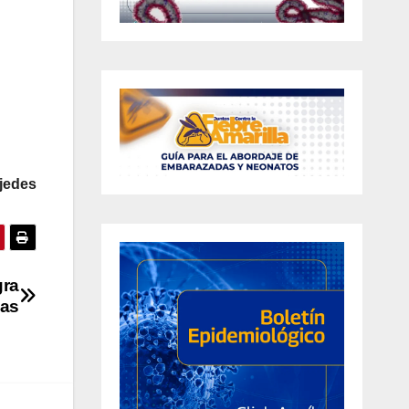
jedes
gra
nas