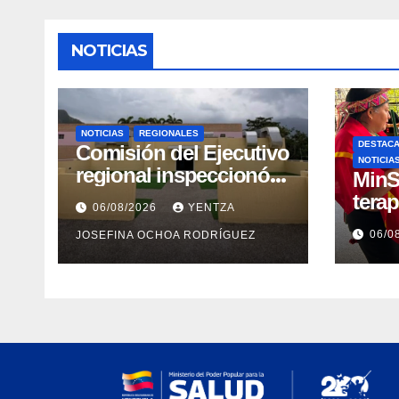
NOTICIAS
NOTICIAS
REGIONALES
DESTAC
Comisión del Ejecutivo
NOTICIA
regional inspeccionó
MinS
obras de recuperación
tera
06/08/2026
YENTZA
en la Maternidad
emoci
06/0
JOSEFINA OCHOA RODRÍGUEZ
Integral Aragua
post
comu
indí