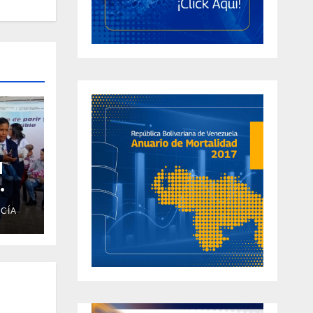
l
CÍA
vida