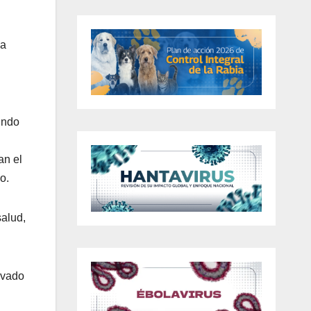
la
undo
an el
o.
salud,
evado