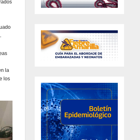
crados
cuado
.
reas
en la
e los