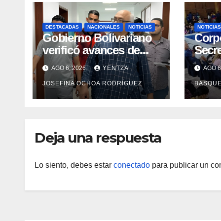
DESTACADAS
NACIONALES
NOTICIAS
NOTICIAS
Gobierno Bolivariano
Corp
verificó avances de
Secre
rehabilitación integral
forta
AGO 6, 2026
YENTZA
AGO 6
en el Hospital Dr. José
en 2
JOSEFINA OCHOA RODRÍGUEZ
BASQU
María Vargas
Deja una respuesta
Lo siento, debes estar
conectado
para publicar un co