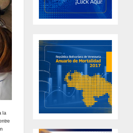
 la
entre
ón