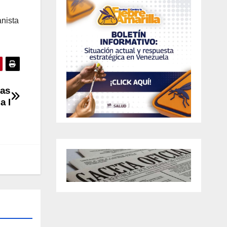
anista
das
a I