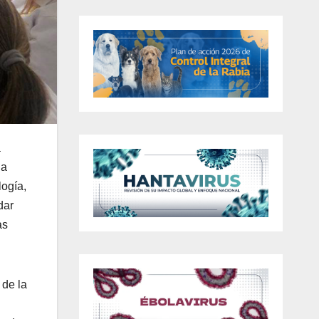
a
 a
logía,
dar
as
 de la