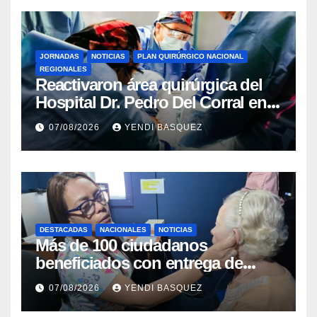
JORNADAS
NOTICIAS
PLAN QUIRÚRGICO NACIONAL
REGIONALES
Reactivaron área quirúrgica del
Hospital Dr. Pedro Del Corral en
Guárico
07/08/2026
YENDI BASQUEZ
DESTACADAS
NACIONALES
NOTICIAS
Más de 100 ciudadanos
beneficiados con entrega de
prótesis auditivas en el Centro de
07/08/2026
YENDI BASQUEZ
Rehabilitación J.J. Arvelo