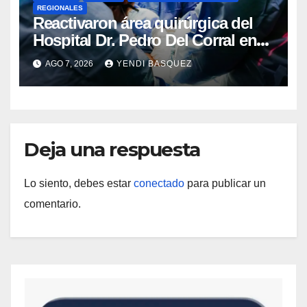
REGIONALES
Reactivaron área quirúrgica del
Hospital Dr. Pedro Del Corral en
Guárico
AGO 7, 2026
YENDI BASQUEZ
Deja una respuesta
Lo siento, debes estar
conectado
para publicar un
comentario.