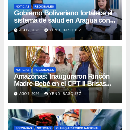
NOTICIAS
REGIONALES
Gobierno Bolivariano fortalece el
sistema de salud en Aragua con
la reinauguración del CDI La Mora
AGO 7, 2026
YENDI BASQUEZ
NOTICIAS
REGIONALES
​Amazonas: Inauguraron Rincón
Madre-Bebé en el CPT II Brisas
del Aeropuerto ​Inauguraron
AGO 7, 2026
YENDI BASQUEZ
Rincón
JORNADAS
NOTICIAS
PLAN QUIRÚRGICO NACIONAL