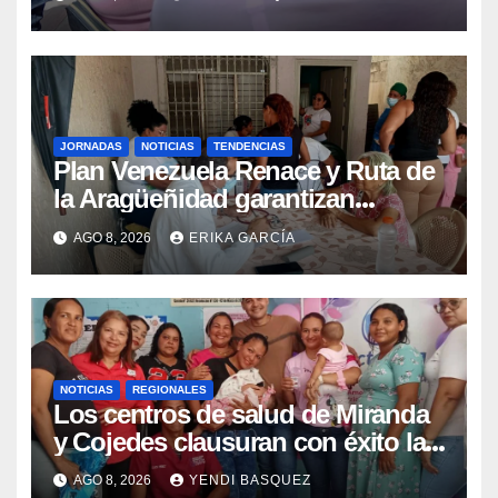
epidemiológica
JORNADAS
NOTICIAS
TENDENCIAS
Plan Venezuela Renace y Ruta de
la Aragüeñidad garantizan
atención médica integral en
AGO 8, 2026
ERIKA GARCÍA
Aragua
NOTICIAS
REGIONALES
Los centros de salud de Miranda
y Cojedes clausuran con éxito la
Semana Mundial de la Lactancia
AGO 8, 2026
YENDI BASQUEZ
Materna