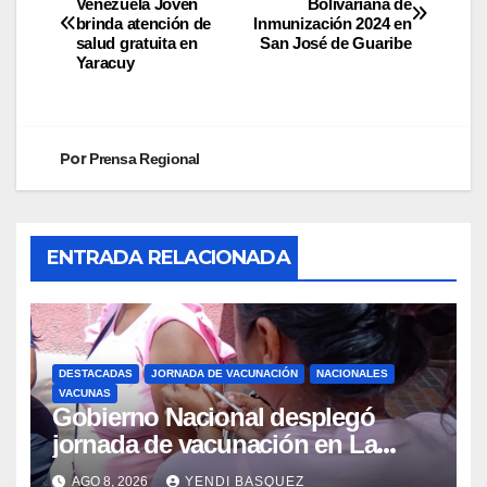
Venezuela Joven
Bolivariana de
brinda atención de
Inmunización 2024 en
salud gratuita en
San José de Guaribe
Yaracuy
Por
Prensa Regional
ENTRADA RELACIONADA
DESTACADAS
JORNADA DE VACUNACIÓN
NACIONALES
VACUNAS
Gobierno Nacional desplegó
jornada de vacunación en La
Guaira para garantizar protección
AGO 8, 2026
YENDI BASQUEZ