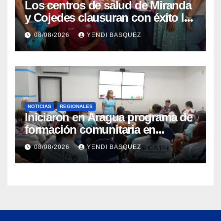
Los centros de salud de Miranda
y Cojedes clausuran con éxito la
Semana Mundial de la Lactancia
08/08/2026
YENDI BASQUEZ
Materna
NOTICIAS
REGIONALES
Iniciaron en Aragua programa de
formación comunitaria en
atención a personas con
08/08/2026
YENDI BASQUEZ
discapacidad