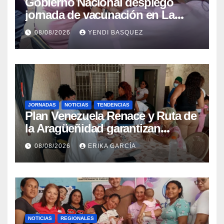
Gobierno Nacional desplegó
jornada de vacunación en La
Guaira para garantizar protección
08/08/2026
YENDI BASQUEZ
epidemiológica
JORNADAS
NOTICIAS
TENDENCIAS
Plan Venezuela Renace y Ruta de
la Aragüeñidad garantizan
atención médica integral en
08/08/2026
ERIKA GARCÍA
Aragua
NOTICIAS
REGIONALES