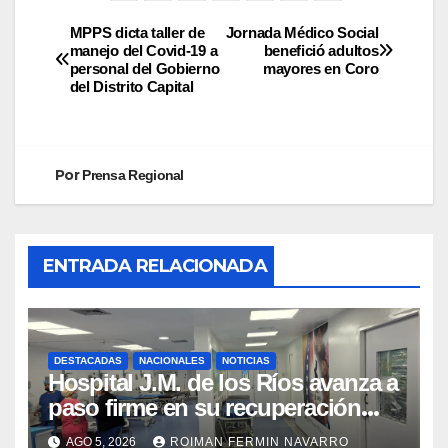
MPPS dicta taller de
Jornada Médico Social
manejo del Covid-19 a
benefició adultos
personal del Gobierno
mayores en Coro
del Distrito Capital
Por
Prensa Regional
ENTRADA RELACIONADA
DESTACADAS
NACIONALES
NOTICIAS
Hospital J.M. de los Ríos avanza a
paso firme en su recuperación
tras los recientes eventos
AGO 5, 2026
ROIMAN FERMIN NAVARRO