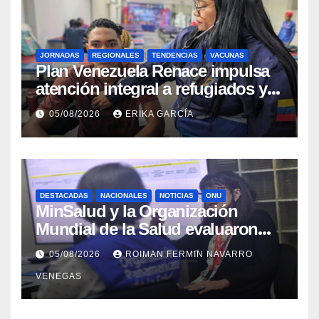
JORNADAS
REGIONALES
TENDENCIAS
VACUNAS
​Plan Venezuela Renace impulsa
atención integral a refugiados y
evaluación de vacunación en
05/08/2026
ERIKA GARCÍA
Aragua
DESTACADAS
NACIONALES
NOTICIAS
ONU
MinSalud y la Organización
Mundial de la Salud evaluaron
propuesta técnica integral en
05/08/2026
ROIMAN FERMIN NAVARRO
materia de agua saneamiento e
VENEGAS
higiene ante contingencia
sísmica