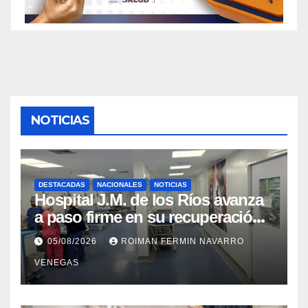
NOTICIAS
DESTACADAS
NACIONALES
NOTICIAS
Hospital J.M. de los Ríos avanza
a paso firme en su recuperación
tras los recientes eventos
05/08/2026
ROIMAN FERMIN NAVARRO
sísmicos
VENEGAS