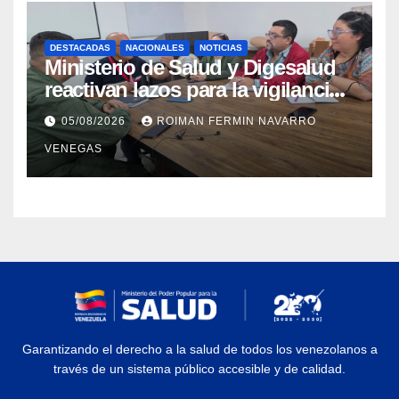
DESTACADAS
NACIONALES
NOTICIAS
Ministerio de Salud y Digesalud
reactivan lazos para la vigilancia
epidemiológica y el control de
05/08/2026
ROIMAN FERMIN NAVARRO
enfermedades
VENEGAS
Garantizando el derecho a la salud de todos los venezolanos a
través de un sistema público accesible y de calidad.