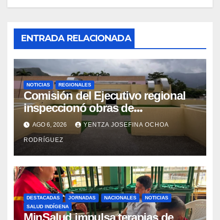
ENTRADA RELACIONADA
NOTICIAS
REGIONALES
Comisión del Ejecutivo regional
inspeccionó obras de
recuperación en la Maternidad
AGO 6, 2026
YENTZA JOSEFINA OCHOA
Integral Aragua
RODRÍGUEZ
DESTACADAS
JORNADAS
NACIONALES
NOTICIAS
SALUD INDÍGENA
MinSalud impulsa terapias de