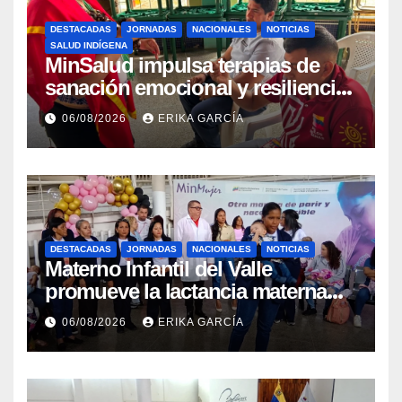
DESTACADAS
JORNADAS
NACIONALES
NOTICIAS
SALUD INDÍGENA
MinSalud impulsa terapias de
sanación emocional y resiliencia
post-sismo junto a comunidades
06/08/2026
ERIKA GARCÍA
indígenas en Caracas
DESTACADAS
JORNADAS
NACIONALES
NOTICIAS
Materno Infantil del Valle
promueve la lactancia materna
como un inicio sostenible para la
06/08/2026
ERIKA GARCÍA
vida