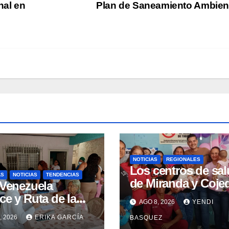
nal en
Plan de Saneamiento Ambien
NOTICIAS
REGIONALES
Los centros de sa
AS
NOTICIAS
TENDENCIAS
de Miranda y Coje
 Venezuela
clausuran con éxit
e y Ruta de la
AGO 8, 2026
YENDI
Semana Mundial de
üeñidad
, 2026
ERIKA GARCÍA
BASQUEZ
Lactancia Materna
tizan atención