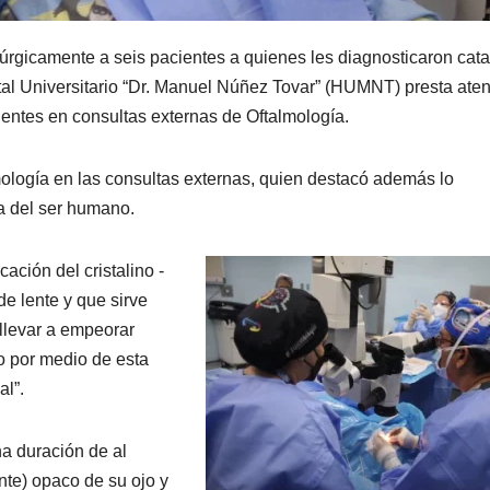
rúrgicamente a seis pacientes a quienes les diagnosticaron cata
ital Universitario “Dr. Manuel Núñez Tovar” (HUMNT) presta ate
ientes en consultas externas de Oftalmología.
mología en las consultas externas, quien destacó además lo
ta del ser humano.
ación del cristalino -
de lente y que sirve
nllevar a empeorar
po por medio de esta
al”.
na duración de al
ente) opaco de su ojo y