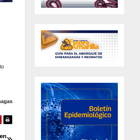
to
nagas
 en