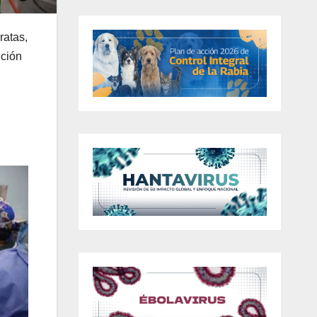
ratas,
nción