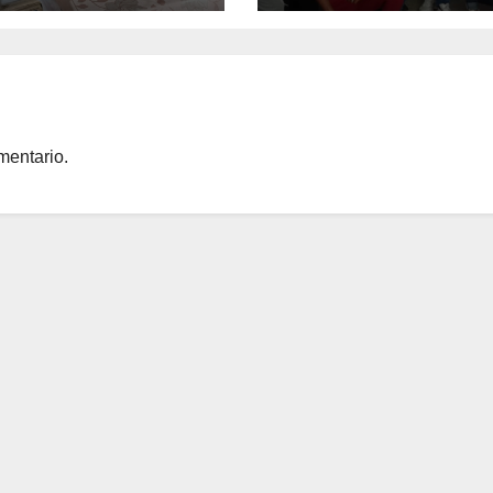
a integral en
ua
mentario.