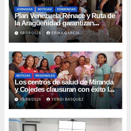
JORNADAS
NOTICIAS
TENDENCIAS
Plan Venezuela Renace y Ruta de
la Aragüeñidad garantizan
atención médica integral en
08/08/2026
ERIKA GARCÍA
Aragua
NOTICIAS
REGIONALES
Los centros de salud de Miranda
y Cojedes clausuran con éxito la
Semana Mundial de la Lactancia
08/08/2026
YENDI BASQUEZ
Materna