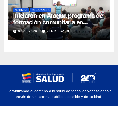
NOTICIAS
REGIONALES
Iniciaron en Aragua programa de
formación comunitaria en
atención a personas con
08/08/2026
YENDI BASQUEZ
discapacidad
Garantizando el derecho a la salud de todos los venezolanos a
través de un sistema público accesible y de calidad.