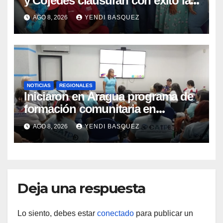
y Cojedes clausuran con éxito la
Semana Mundial de la Lactancia
AGO 8, 2026
YENDI BASQUEZ
Materna
NOTICIAS
REGIONALES
Iniciaron en Aragua programa de
formación comunitaria en
atención a personas con
AGO 8, 2026
YENDI BASQUEZ
discapacidad
Deja una respuesta
Lo siento, debes estar
conectado
para publicar un