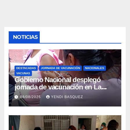
NOTICIAS
DESTACADAS
JORNADA DE VACUNACIÓN
NACIONALES
VACUNAS
Gobierno Nacional desplegó
jornada de vacunación en La
Guaira para garantizar protección
08/08/2026
YENDI BASQUEZ
epidemiológica