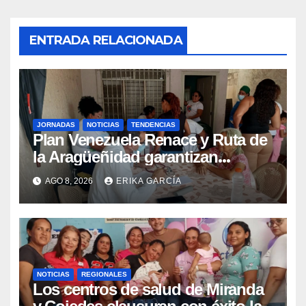
ENTRADA RELACIONADA
JORNADAS
NOTICIAS
TENDENCIAS
Plan Venezuela Renace y Ruta de
la Aragüeñidad garantizan
atención médica integral en
AGO 8, 2026
ERIKA GARCÍA
Aragua
NOTICIAS
REGIONALES
Los centros de salud de Miranda