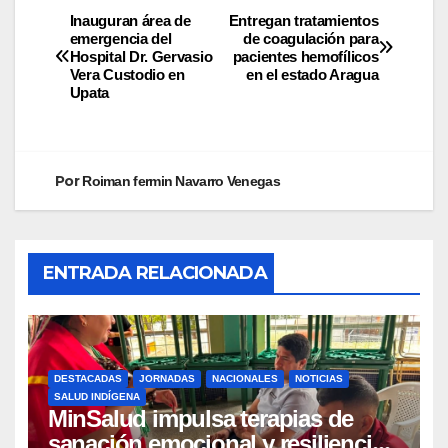
Inauguran área de
Entregan tratamientos
emergencia del
de coagulación para
Hospital Dr. Gervasio
pacientes hemofílicos
Vera Custodio en
en el estado Aragua
Upata
Por
Roiman fermin Navarro Venegas
ENTRADA RELACIONADA
DESTACADAS
JORNADAS
NACIONALES
NOTICIAS
SALUD INDÍGENA
MinSalud impulsa terapias de
sanación emocional y resiliencia