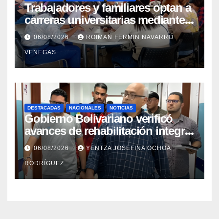
Trabajadores y familiares optan a
carreras universitarias mediante
convenio entre MinSalud y la
06/08/2026
ROIMAN FERMIN NAVARRO
UCV
VENEGAS
DESTACADAS
NACIONALES
NOTICIAS
Gobierno Bolivariano verificó
avances de rehabilitación integral
en el Hospital Dr. José María
06/08/2026
YENTZA JOSEFINA OCHOA
Vargas
RODRÍGUEZ