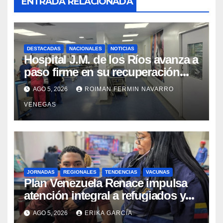
ENTRADA RELACIONADA
DESTACADAS
NACIONALES
NOTICIAS
Hospital J.M. de los Ríos avanza a
paso firme en su recuperación
tras los recientes eventos
AGO 5, 2026
ROIMAN FERMIN NAVARRO
sísmicos
VENEGAS
JORNADAS
REGIONALES
TENDENCIAS
VACUNAS
​Plan Venezuela Renace impulsa
atención integral a refugiados y
evaluación de vacunación en
AGO 5, 2026
ERIKA GARCÍA
Aragua