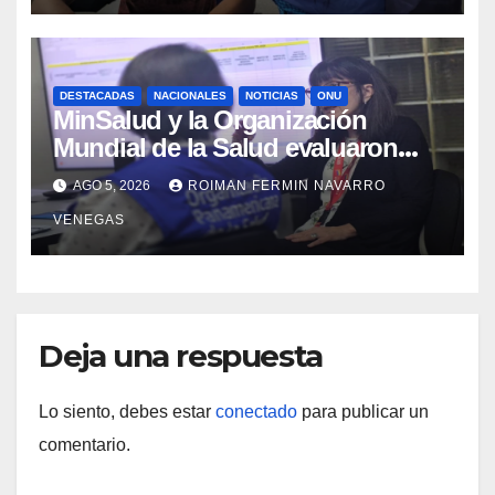
DESTACADAS
NACIONALES
NOTICIAS
ONU
MinSalud y la Organización
Mundial de la Salud evaluaron
propuesta técnica integral en
AGO 5, 2026
ROIMAN FERMIN NAVARRO
materia de agua saneamiento e
VENEGAS
higiene ante contingencia sísmica
Deja una respuesta
Lo siento, debes estar
conectado
para publicar un
comentario.