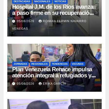
DESTACADAS
NACIONALES
NOTICIAS
Hospital J.M. de los Ríos avanza
a paso firme en su recuperación
tras los recientes eventos
05/08/2026
ROIMAN FERMIN NAVARRO
sísmicos
VENEGAS
JORNADAS
REGIONALES
TENDENCIAS
VACUNAS
​Plan Venezuela Renace impulsa
atención integral a refugiados y
evaluación de vacunación en
05/08/2026
ERIKA GARCÍA
Aragua