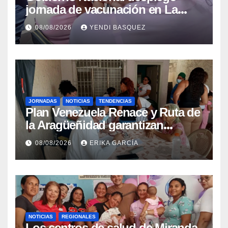
jornada de vacunación en La
Guaira para garantizar protección
08/08/2026
YENDI BASQUEZ
epidemiológica
JORNADAS
NOTICIAS
TENDENCIAS
Plan Venezuela Renace y Ruta de
la Aragüeñidad garantizan
atención médica integral en
08/08/2026
ERIKA GARCÍA
Aragua
NOTICIAS
REGIONALES
Los centros de salud de Miranda