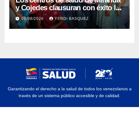
y Cojedes clausuran con éxito la
Semana Mundial de la Lactancia
08/08/2026
YENDI BASQUEZ
Materna
Garantizando el derecho a la salud de todos los venezolanos a
través de un sistema público accesible y de calidad.