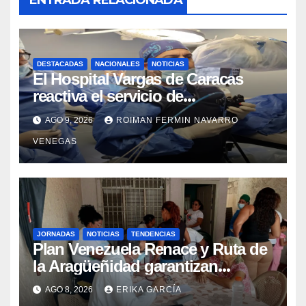
DESTACADAS
NACIONALES
NOTICIAS
El Hospital Vargas de Caracas
reactiva el servicio de
Colangiopancreatografía
AGO 9, 2026
ROIMAN FERMIN NAVARRO
Retrógrada Endoscópica para
VENEGAS
beneficiar a cientos de pacientes
JORNADAS
NOTICIAS
TENDENCIAS
Plan Venezuela Renace y Ruta de
la Aragüeñidad garantizan
atención médica integral en
AGO 8, 2026
ERIKA GARCÍA
Aragua