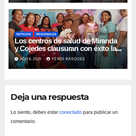
NOTICIAS
REGIONALES
Los centros de salud de Miranda
y Cojedes clausuran con éxito la
Semana Mundial de la Lactancia
AGO 8, 2026
YENDI BASQUEZ
Materna
Deja una respuesta
Lo siento, debes estar
conectado
para publicar un
comentario.