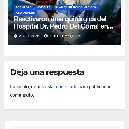
JORNADAS
NOTICIAS
PLAN QUIRÚRGICO NACIONAL
REGIONALES
Reactivaron área quirúrgica del
Hospital Dr. Pedro Del Corral en
Guárico
AGO 7, 2026
YENDI BASQUEZ
Deja una respuesta
Lo siento, debes estar
conectado
para publicar un
comentario.