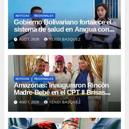
NOTICIAS
REGIONALES
Gobierno Bolivariano fortalece el
sistema de salud en Aragua con
la reinauguración del CDI La Mora
AGO 7, 2026
YENDI BASQUEZ
NOTICIAS
REGIONALES
​Amazonas: Inauguraron Rincón
Madre-Bebé en el CPT II Brisas
del Aeropuerto ​Inauguraron
AGO 7, 2026
YENDI BASQUEZ
Rincón