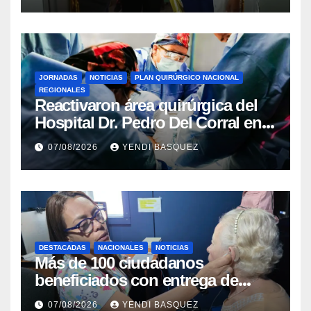
JORNADAS
NOTICIAS
PLAN QUIRÚRGICO NACIONAL
REGIONALES
Reactivaron área quirúrgica del
Hospital Dr. Pedro Del Corral en
Guárico
07/08/2026
YENDI BASQUEZ
DESTACADAS
NACIONALES
NOTICIAS
Más de 100 ciudadanos
beneficiados con entrega de
prótesis auditivas en el Centro de
07/08/2026
YENDI BASQUEZ