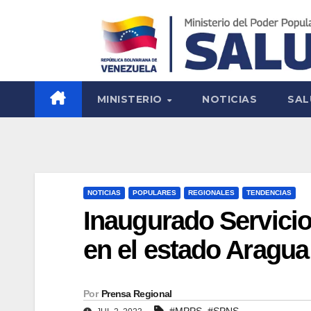
MINISTERIO
NOTICIAS
SAL
NOTICIAS
POPULARES
REGIONALES
TENDENCIAS
Inaugurado Servici
en el estado Aragua
Por
Prensa Regional
,
#MPPS
#SPNS