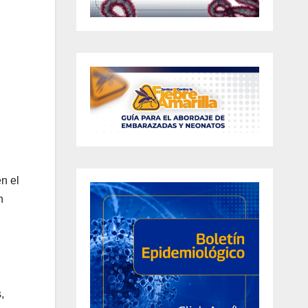
n el
n
n
,