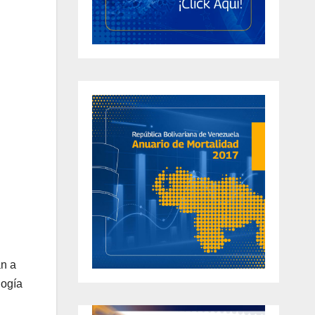
án a
logía