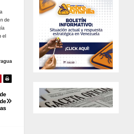
ca
ón de
gía
 el
ragua
 de
 de
ias