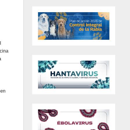
l
icina
a
 en