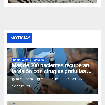
NOTICIAS
NACIONALES
NOTICIAS
Más de 300 pacientes recuperan
la visión con cirugías gratuitas de
cataratas en Zulia
06/08/2026
YENTZA JOSEFINA OCHOA
RODRÍGUEZ