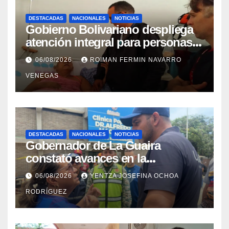
DESTACADAS
NACIONALES
NOTICIAS
Gobierno Bolivariano despliega
atención integral para personas
con discapacidad en
06/08/2026
ROIMAN FERMIN NAVARRO
campamentos de La Guaira
VENEGAS
DESTACADAS
NACIONALES
NOTICIAS
Gobernador de La Guaira
constató avances en la
rehabilitación del Hospitalito de
06/08/2026
YENTZA JOSEFINA OCHOA
Catia la Mar
RODRÍGUEZ