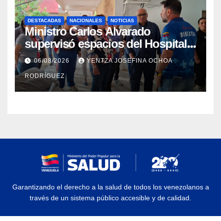
DESTACADAS
NACIONALES
NOTICIAS
Ministro Carlos Alvarado
supervisó espacios del Hospital
Dermatológico Dr. Martín Vegas
06/08/2026
YENTZA JOSEFINA OCHOA
en La Guaira
RODRÍGUEZ
Garantizando el derecho a la salud de todos los venezolanos a
través de un sistema público accesible y de calidad.