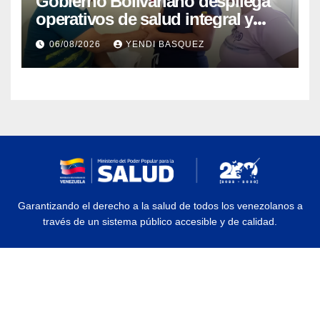
Gobierno Bolivariano despliega
operativos de salud integral y
protección social en los
06/08/2026
YENDI BASQUEZ
municipios Sucre y Mario
Briceño Iragorry del estado
Aragua
Garantizando el derecho a la salud de todos los venezolanos a
través de un sistema público accesible y de calidad.