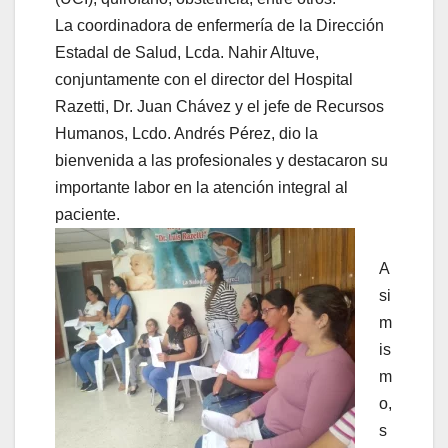
La coordinadora de enfermería de la Dirección
Estadal de Salud, Lcda. Nahir Altuve,
conjuntamente con el director del Hospital
Razetti, Dr. Juan Chávez y el jefe de Recursos
Humanos, Lcdo. Andrés Pérez, dio la
bienvenida a las profesionales y destacaron su
importante labor en la atención integral al
paciente.
A
si
m
is
m
o,
s