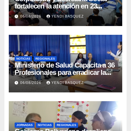
fortalecen la atención en 23
municipios
06/08/2026
YENDI BASQUEZ
NOTICIAS
REGIONALES
Ministerio de Salud Capacita a 36
Profesionales para erradicar la
Tuberculosis en Yaracuy
06/08/2026
YENDI BASQUEZ
JORNADAS
NOTICIAS
REGIONALES