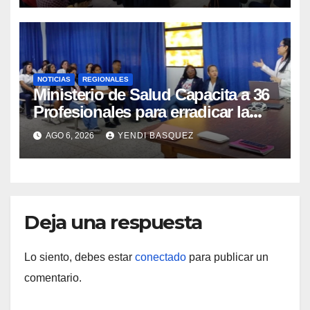
NOTICIAS
REGIONALES
Ministerio de Salud Capacita a 36
Profesionales para erradicar la
Tuberculosis en Yaracuy
AGO 6, 2026
YENDI BASQUEZ
Deja una respuesta
Lo siento, debes estar
conectado
para publicar un
comentario.