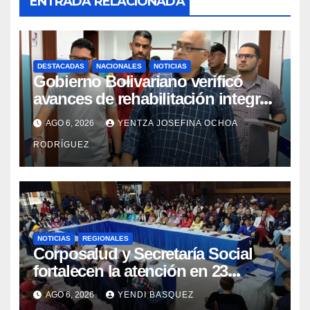
ENTRADA RELACIONADA
DESTACADAS
NACIONALES
NOTICIAS
Gobierno Bolivariano verificó
avances de rehabilitación integral
en el Hospital Dr. José María
AGO 6, 2026
YENTZA JOSEFINA OCHOA
Vargas
RODRÍGUEZ
NOTICIAS
REGIONALES
Corposalud y Secretaría Social
fortalecen la atención en 23
municipios
AGO 6, 2026
YENDI BASQUEZ