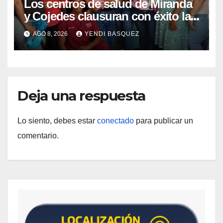
Los centros de salud de Miranda
y Cojedes clausuran con éxito la
Semana Mundial de la Lactancia
AGO 8, 2026
YENDI BASQUEZ
Materna
Deja una respuesta
Lo siento, debes estar
conectado
para publicar un
comentario.