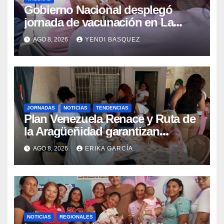
Gobierno Nacional desplegó
jornada de vacunación en La
Guaira para garantizar protección
AGO 8, 2026
YENDI BASQUEZ
epidemiológica
JORNADAS
NOTICIAS
TENDENCIAS
Plan Venezuela Renace y Ruta de
la Aragüeñidad garantizan
atención médica integral en
AGO 8, 2026
ERIKA GARCÍA
Aragua
NOTICIAS
REGIONALES