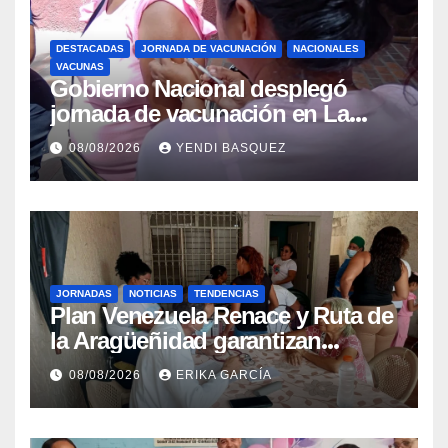
DESTACADAS
JORNADA DE VACUNACIÓN
NACIONALES
VACUNAS
Gobierno Nacional desplegó
jornada de vacunación en La
Guaira para garantizar protección
08/08/2026
YENDI BASQUEZ
epidemiológica
JORNADAS
NOTICIAS
TENDENCIAS
Plan Venezuela Renace y Ruta de
la Aragüeñidad garantizan
atención médica integral en
08/08/2026
ERIKA GARCÍA
Aragua