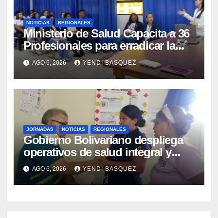
NOTICIAS
REGIONALES
Ministerio de Salud Capacita a 36
Profesionales para erradicar la
Tuberculosis en Yaracuy
AGO 6, 2026
YENDI BASQUEZ
JORNADAS
NOTICIAS
REGIONALES
Gobierno Bolivariano despliega
operativos de salud integral y
protección social en los
AGO 6, 2026
YENDI BASQUEZ
municipios Sucre y Mario Briceño
Iragorry del estado Aragua