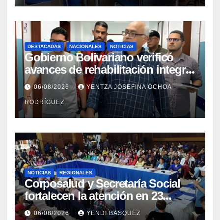
DESTACADAS
NACIONALES
NOTICIAS
Gobierno Bolivariano verificó
avances de rehabilitación integral
en el Hospital Dr. José María
06/08/2026
YENTZA JOSEFINA OCHOA
Vargas
RODRÍGUEZ
NOTICIAS
REGIONALES
Corposalud y Secretaría Social
fortalecen la atención en 23
municipios
06/08/2026
YENDI BASQUEZ