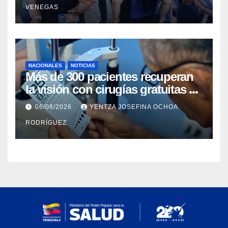
VENEGAS
el Mar
NACIONALES
NOTICIAS
Más de 300 pacientes recuperan
la visión con cirugías gratuitas de
cataratas en Zulia
06/08/2026
YENTZA JOSEFINA OCHOA
RODRÍGUEZ