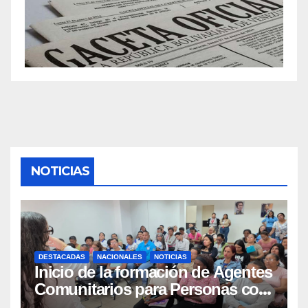
NOTICIAS
DESTACADAS
NACIONALES
NOTICIAS
Inicio de la formación de Agentes
Comunitarios para Personas con
Discapacidad en el Centro de