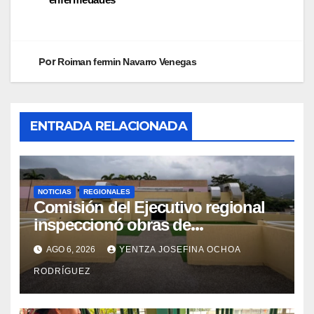
Por
Roiman fermin Navarro Venegas
ENTRADA RELACIONADA
NOTICIAS
REGIONALES
Comisión del Ejecutivo regional
inspeccionó obras de
recuperación en la Maternidad
AGO 6, 2026
YENTZA JOSEFINA OCHOA
Integral Aragua
RODRÍGUEZ