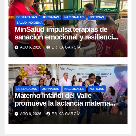
DESTACADAS
JORNADAS
NACIONALES
NOTICIAS
SALUD INDÍGENA
MinSalud impulsa terapias de
sanación emocional y resiliencia
post-sismo junto a comunidades
AGO 6, 2026
ERIKA GARCÍA
indígenas en Caracas
DESTACADAS
JORNADAS
NACIONALES
NOTICIAS
Materno Infantil del Valle
promueve la lactancia materna
como un inicio sostenible para la
AGO 6, 2026
ERIKA GARCÍA
vida