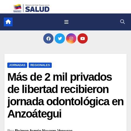
JORNADAS
REGIONALES
Más de 2 mil privados
de libertad recibieron
jornada odontológica en
Anzoátegui
Por
Roiman fermin Navarro Venegas