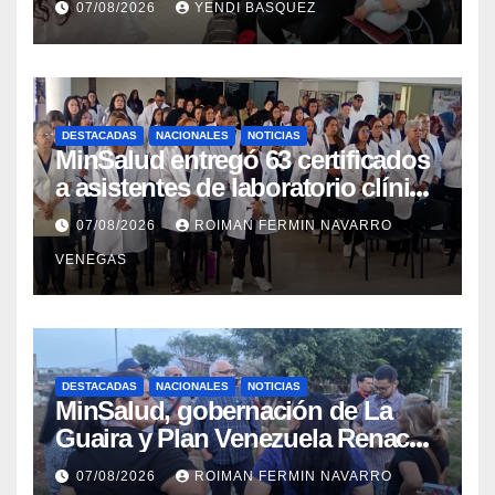
07/08/2026
YENDI BASQUEZ
Rehabilitación J.J. Arvelo
DESTACADAS
NACIONALES
NOTICIAS
MinSalud entregó 63 certificados
a asistentes de laboratorio clínico
para garantizar respaldo legal y
07/08/2026
ROIMAN FERMIN NAVARRO
profesional
VENEGAS
DESTACADAS
NACIONALES
NOTICIAS
MinSalud, gobernación de La
Guaira y Plan Venezuela Renace
iniciaron la rehabilitación integral
07/08/2026
ROIMAN FERMIN NAVARRO
del Centro Psicofamiliar El Niño y