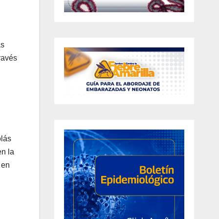
as
ravés
olás
n la
r en