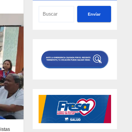
Envíar
istas