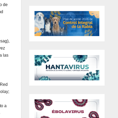
o de
ud
osag),
vez
a las
 Red
olay;
to a
s