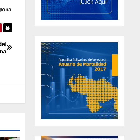
ional
del
ena