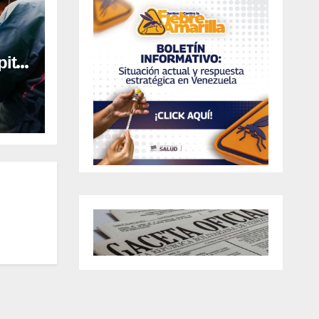
ital
al en