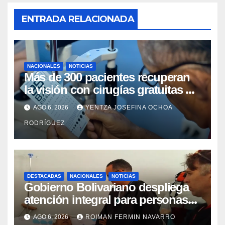
ENTRADA RELACIONADA
NACIONALES
NOTICIAS
Más de 300 pacientes recuperan
la visión con cirugías gratuitas de
cataratas en Zulia
AGO 6, 2026
YENTZA JOSEFINA OCHOA
RODRÍGUEZ
DESTACADAS
NACIONALES
NOTICIAS
Gobierno Bolivariano despliega
atención integral para personas
con discapacidad en
AGO 6, 2026
ROIMAN FERMIN NAVARRO
campamentos de La Guaira