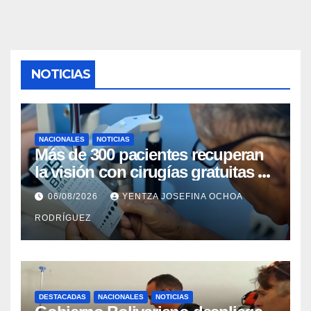
NOTICIAS
NACIONALES
NOTICIAS
Más de 300 pacientes recuperan
la visión con cirugías gratuitas de
cataratas en Zulia
06/08/2026
YENTZA JOSEFINA OCHOA
RODRÍGUEZ
DESTACADAS
NACIONALES
NOTICIAS