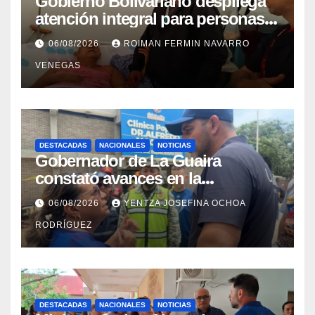
Gobierno Bolivariano despliega
atención integral para personas
con discapacidad en
06/08/2026
ROIMAN FERMIN NAVARRO
campamentos de La Guaira
VENEGAS
DESTACADAS
NACIONALES
NOTICIAS
Gobernador de La Guaira
constató avances en la
rehabilitación del Hospitalito de
06/08/2026
YENTZA JOSEFINA OCHOA
Catia la Mar
RODRÍGUEZ
DESTACADAS
NACIONALES
NOTICIAS