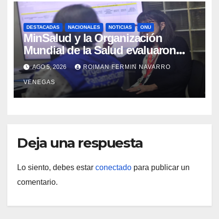
DESTACADAS
NACIONALES
NOTICIAS
ONU
MinSalud y la Organización
Mundial de la Salud evaluaron
propuesta técnica integral en
AGO 5, 2026
ROIMAN FERMIN NAVARRO
materia de agua saneamiento e
VENEGAS
higiene ante contingencia sísmica
Deja una respuesta
Lo siento, debes estar
conectado
para publicar un
comentario.