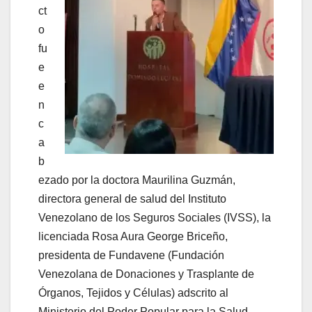
ct
o
fu
e
e
n
c
a
b
ezado por la doctora Maurilina Guzmán,
directora general de salud del Instituto
Venezolano de los Seguros Sociales (IVSS), la
licenciada Rosa Aura George Briceño,
presidenta de Fundavene (Fundación
Venezolana de Donaciones y Trasplante de
Órganos, Tejidos y Células) adscrito al
Ministerio del Poder Popular para la Salud