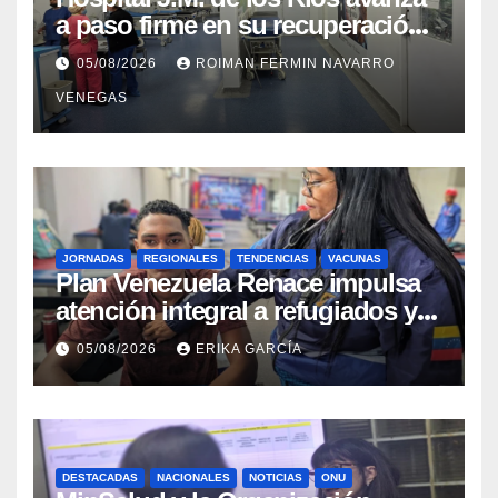
a paso firme en su recuperación
tras los recientes eventos
05/08/2026
ROIMAN FERMIN NAVARRO
sísmicos
VENEGAS
JORNADAS
REGIONALES
TENDENCIAS
VACUNAS
​Plan Venezuela Renace impulsa
atención integral a refugiados y
evaluación de vacunación en
05/08/2026
ERIKA GARCÍA
Aragua
DESTACADAS
NACIONALES
NOTICIAS
ONU