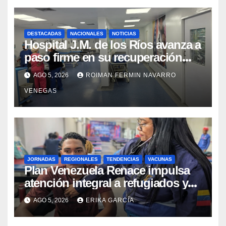
DESTACADAS
NACIONALES
NOTICIAS
Hospital J.M. de los Ríos avanza a
paso firme en su recuperación
tras los recientes eventos
AGO 5, 2026
ROIMAN FERMIN NAVARRO
sísmicos
VENEGAS
JORNADAS
REGIONALES
TENDENCIAS
VACUNAS
​Plan Venezuela Renace impulsa
atención integral a refugiados y
evaluación de vacunación en
AGO 5, 2026
ERIKA GARCÍA
Aragua