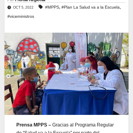
,
,
#MPPS
#Plan La Salud va a la Escuela
OCT 5, 2022
#viceministros
Prensa MPPS –
Gracias al Programa Regular
de “Salud va a la Escuela” por parte del