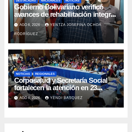
DESTACADAS
NACIONALES
NOTICIAS
Gobierno Bolivariano verificó
avances de rehabilitación integral
en el Hospital Dr. José María
AGO 6, 2026
YENTZA JOSEFINA OCHOA
Vargas
RODRÍGUEZ
NOTICIAS
REGIONALES
Corposalud y Secretaría Social
fortalecen la atención en 23
municipios
AGO 6, 2026
YENDI BASQUEZ