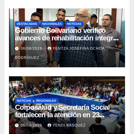
DESTACADAS
NACIONALES
NOTICIAS
Gobierno Bolivariano verificó
avances de rehabilitación integral
en el Hospital Dr. José María
06/08/2026
YENTZA JOSEFINA OCHOA
Vargas
RODRÍGUEZ
NOTICIAS
REGIONALES
Corposalud y Secretaría Social
fortalecen la atención en 23
municipios
06/08/2026
YENDI BASQUEZ