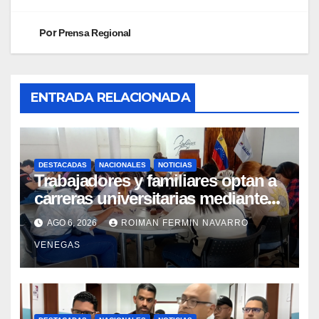
Por
Prensa Regional
ENTRADA RELACIONADA
DESTACADAS
NACIONALES
NOTICIAS
Trabajadores y familiares optan a
carreras universitarias mediante
convenio entre MinSalud y la UCV
AGO 6, 2026
ROIMAN FERMIN NAVARRO
VENEGAS