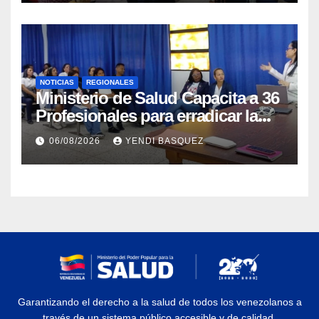
NOTICIAS
REGIONALES
Ministerio de Salud Capacita a 36
Profesionales para erradicar la
Tuberculosis en Yaracuy
06/08/2026
YENDI BASQUEZ
Garantizando el derecho a la salud de todos los venezolanos a
través de un sistema público accesible y de calidad.