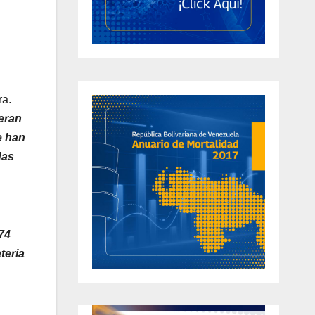
ra.
eran
 han
das
74
teria