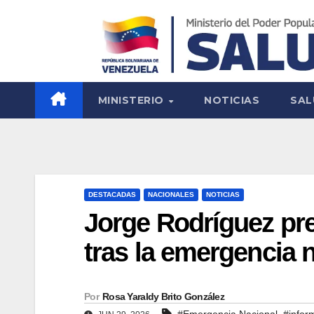
MINISTERIO
NOTICIAS
SAL
DESTACADAS
NACIONALES
NOTICIAS
Jorge Rodríguez pre
tras la emergencia 
Por
Rosa Yaraldy Brito González
,
#Emergencia Nacional
#inform