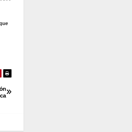
 que
ión
ica