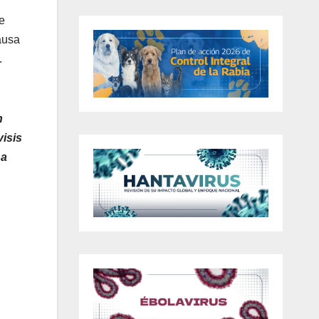
de
causa
.
n
isis
na