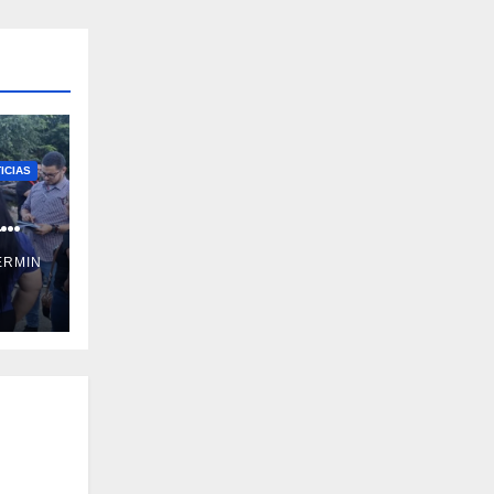
ICIAS
a
ERMIN
ral
ño y