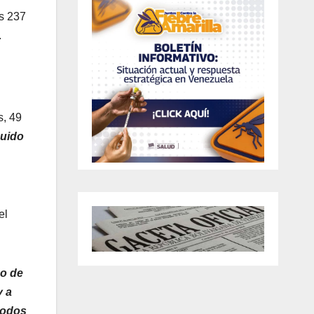
es 237
.
s, 49
buido
el
o de
y a
todos