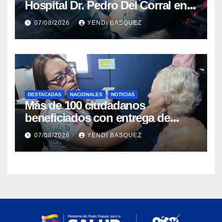
Hospital Dr. Pedro Del Corral en
Guárico
07/08/2026
YENDI BASQUEZ
DESTACADAS
NACIONALES
NOTICIAS
Más de 100 ciudadanos
beneficiados con entrega de
prótesis auditivas en el Centro de
07/08/2026
YENDI BASQUEZ
Rehabilitación J.J. Arvelo