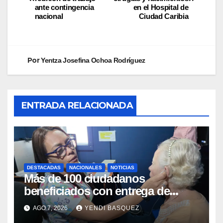
ante contingencia
en el Hospital de
nacional
Ciudad Caribia
Por
Yentza Josefina Ochoa Rodríguez
ENTRADA RELACIONADA
DESTACADAS
NACIONALES
NOTICIAS
Más de 100 ciudadanos
beneficiados con entrega de
prótesis auditivas en el Centro de
AGO 7, 2026
YENDI BASQUEZ
Rehabilitación J.J. Arvelo