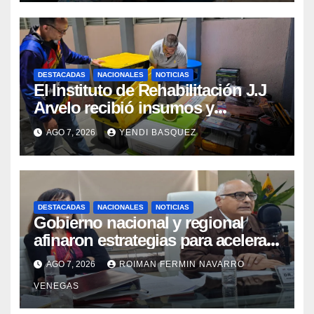
DESTACADAS
NACIONALES
NOTICIAS
El Instituto de Rehabilitación J.J
Arvelo recibió insumos y
herramientas para la atención de
AGO 7, 2026
YENDI BASQUEZ
personas con discapacidad
DESTACADAS
NACIONALES
NOTICIAS
Gobierno nacional y regional
afinaron estrategias para acelerar
la vacunación antirrábica en el
AGO 7, 2026
ROIMAN FERMIN NAVARRO
estado Zulia
VENEGAS