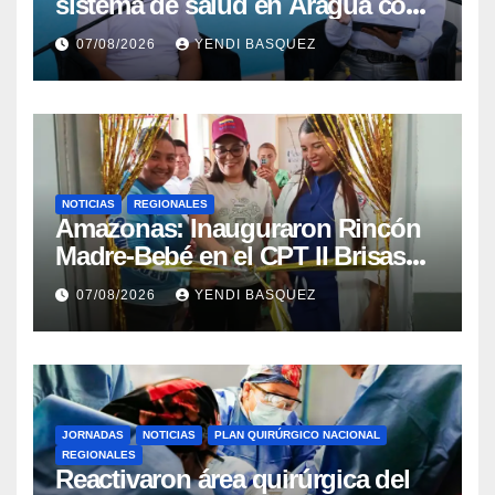
sistema de salud en Aragua con
la reinauguración del CDI La
07/08/2026
YENDI BASQUEZ
Mora
NOTICIAS
REGIONALES
​Amazonas: Inauguraron Rincón
Madre-Bebé en el CPT II Brisas
del Aeropuerto ​Inauguraron
07/08/2026
YENDI BASQUEZ
Rincón
JORNADAS
NOTICIAS
PLAN QUIRÚRGICO NACIONAL
REGIONALES
Reactivaron área quirúrgica del