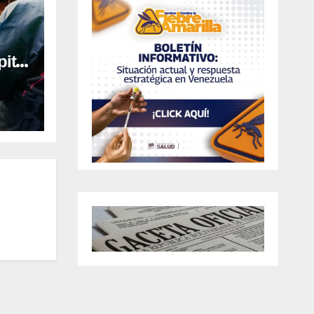
ital
al en