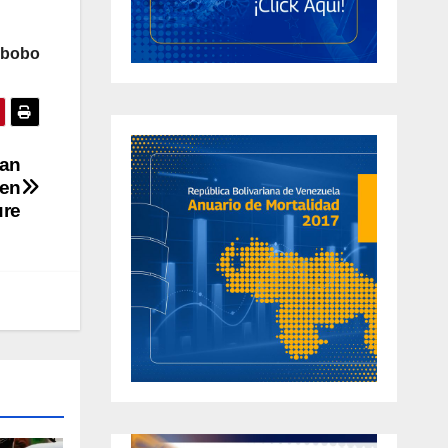
abobo
gan
 en
re