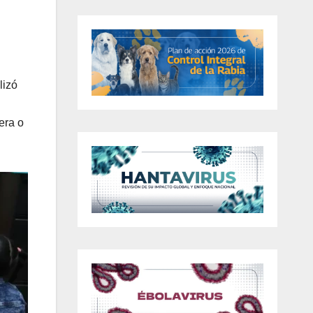
lizó
era o