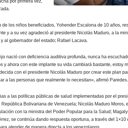
ucha por primera vez,
Rada.
 de los niños beneficiados, Yohender Escalona de 10 años, res
nte y a su vez agradeció al presidente Nicolás Maduro, a la mini
 y al gobernador del estado; Rafael Lacava.
hijo nació con deficiencia auditiva profunda, nunca ha escuchad
os y ahora con este implante su vida cambiará bastante, estoy 
decida con el presidente Nicolás Maduro por crear este plan pa
ar a las personas que realmente lo necesitan», afirmó Paredes.
ias a las políticas públicas de salud implementadas por el pres
a República Bolivariana de Venezuela; Nicolás Maduro Moros, 
culación con la ministra del Poder Popular para la Salud; Magaly
érrez, se continúa dando respuesta oportuna, a través del 1×10 
para atender de manera directa a los venezolanos.