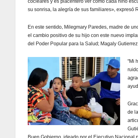
cocleares y es placentero ver como cada niño esc
su sonrisa, la alegría de sus familiares», expresó 
En este sentido, Milegmary Paredes, madre de uno
el cambio positivo de su hijo con este nuevo impla
del Poder Popular para la Salud; Magaly Gutierrez
“Mi 
ruid
agra
ayud
Grac
de l
arti
Guti
Buen Gobierno, ideado por el Ejecutivo Nacional 