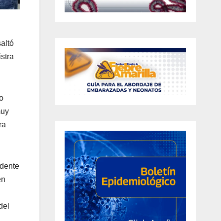
altó
stra
o
muy
ra
idente
en
del