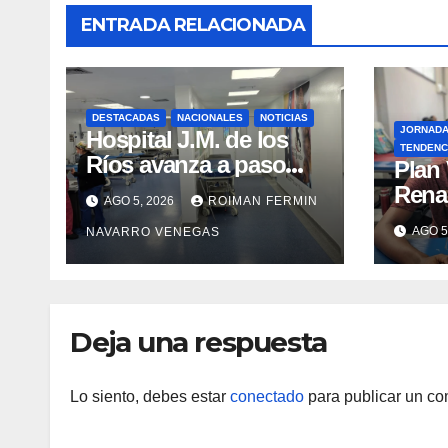
ENTRADA RELACIONADA
DESTACADAS
NACIONALES
NOTICIAS
JORNAD
Hospital J.M. de los
TENDENC
Ríos avanza a paso
​Plan
firme en su
Rena
AGO 5, 2026
ROIMAN FERMIN
recuperación tras los
atenc
AGO 5
NAVARRO VENEGAS
recientes eventos
refug
sísmicos
eval
vacu
Deja una respuesta
Lo siento, debes estar
conectado
para publicar un co