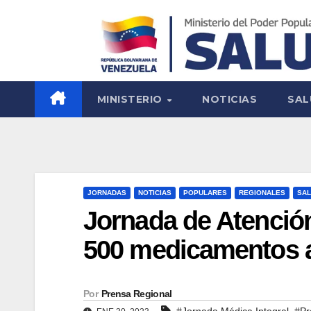
MINISTERIO
NOTICIAS
SAL
JORNADAS
NOTICIAS
POPULARES
REGIONALES
SAL
Jornada de Atención
500 medicamentos a
Por
Prensa Regional
,
#Jornada Médica Integral
#Pr