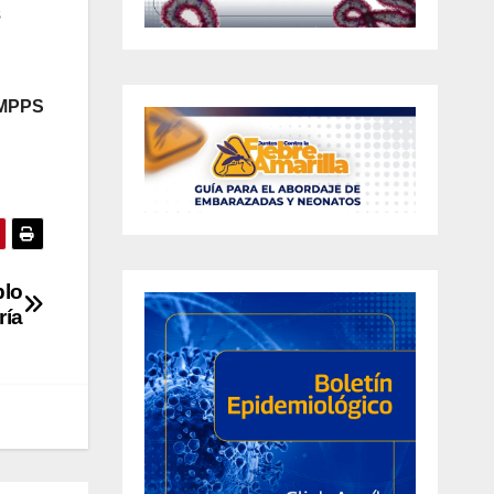
s
 MPPS
blo
ría