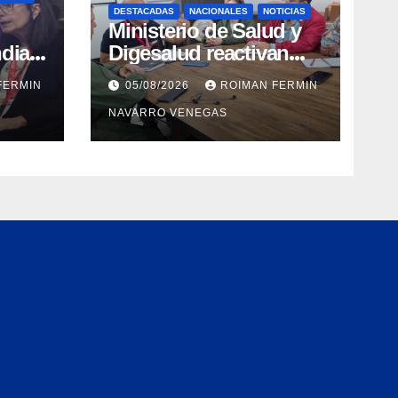
DESTACADAS
NACIONALES
NOTICIAS
Ministerio de Salud y
dial
Digesalud reactivan
aron
lazos para la vigilancia
FERMIN
05/08/2026
ROIMAN FERMIN
epidemiológica y el
NAVARRO VENEGAS
a de
control de
 e
enfermedades
ica