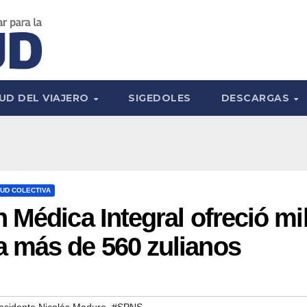
UD DEL VIAJERO
SIGEDOLES
DESCARGAS
UD COLECTIVA
 Médica Integral ofreció mi
 más de 560 zulianos
,
esidente Nicolás Maduro
#SPNS