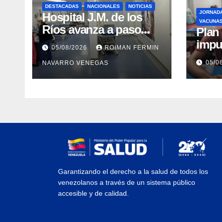
DESTACADAS
NACIONALES
NOTICIAS
JORNAD
Hospital J.M. de los
VACUNA
Ríos avanza a paso
​Pla
firme en su
impu
05/08/2026
ROIMAN FERMIN
recuperación tras los
integ
05/0
NAVARRO VENEGAS
recientes eventos
eval
sísmicos
vacu
Garantizando el derecho a la salud de todos los
venezolanos a través de un sistema público
accesible y de calidad.