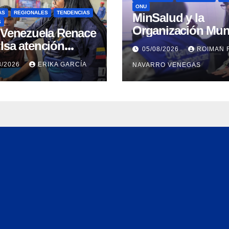
ONU
AS
REGIONALES
TENDENCIAS
MinSalud y la
S
Organización Mun
n Venezuela Renace
de la Salud evalu
lsa atención
05/08/2026
ROIMAN 
propuesta técnica
ral a refugiados y
8/2026
ERIKA GARCÍA
NAVARRO VENEGAS
integral en materi
uación de
agua saneamiento
nación en Aragua
higiene ante
contingencia sísm