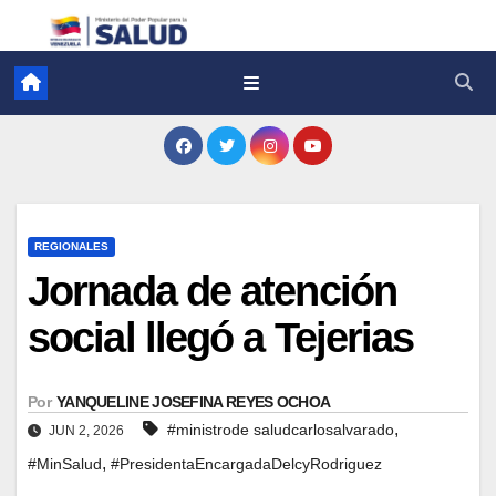
REGIONALES
Jornada de atención
social llegó a Tejerias
Por
YANQUELINE JOSEFINA REYES OCHOA
,
#ministrode saludcarlosalvarado
JUN 2, 2026
,
#MinSalud
#PresidentaEncargadaDelcyRodriguez