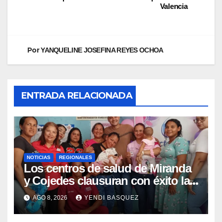
Valencia
Por
YANQUELINE JOSEFINA REYES OCHOA
ENTRADA RELACIONADA
NOTICIAS
REGIONALES
Los centros de salud de Miranda
y Cojedes clausuran con éxito la
Semana Mundial de la Lactancia
AGO 8, 2026
YENDI BASQUEZ
Materna