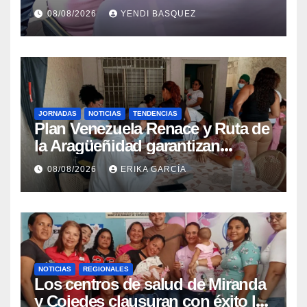
Guaira para garantizar protección
08/08/2026
YENDI BASQUEZ
epidemiológica
JORNADAS
NOTICIAS
TENDENCIAS
Plan Venezuela Renace y Ruta de
la Aragüeñidad garantizan
atención médica integral en
08/08/2026
ERIKA GARCÍA
Aragua
NOTICIAS
REGIONALES
Los centros de salud de Miranda
y Cojedes clausuran con éxito la