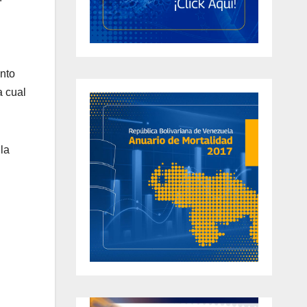
ento
a cual
la