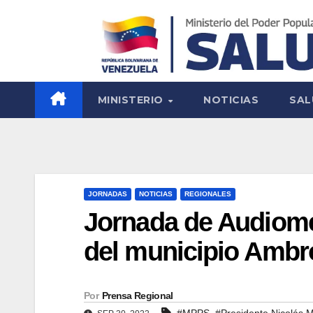
MINISTERIO
NOTICIAS
SAL
JORNADAS
NOTICIAS
REGIONALES
Jornada de Audiomet
del municipio Ambr
Por
Prensa Regional
,
#MPPS
#Presidente Nicolás 