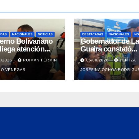
ADAS
NACIONALES
NOTICIAS
DESTACADAS
NACIONALES
NO
erno Bolivariano
Gobernador de La
liega atención
Guaira constató
gral para personas
avances en la
8/2026
ROIMAN FERMIN
06/08/2026
YENTZA
discapacidad en
rehabilitación del
RO VENEGAS
JOSEFINA OCHOA RODRÍGU
amentos de La
Hospitalito de Cati
ra
Mar