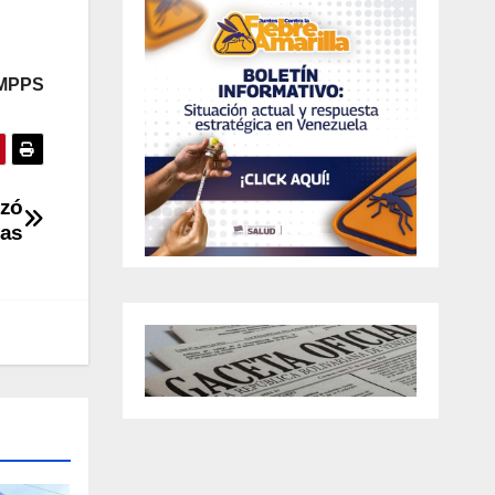
 MPPS
izó
sas