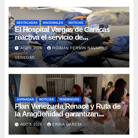
DESTACADAS
NACIONALES
NOTICIAS
El Hospital Vargas de Caracas
reactiva el servicio de
Colangiopancreatografía
AGO 9, 2026
ROIMAN FERMIN NAVARRO
Retrógrada Endoscópica para
VENEGAS
beneficiar a cientos de pacientes
JORNADAS
NOTICIAS
TENDENCIAS
Plan Venezuela Renace y Ruta de
la Aragüeñidad garantizan
atención médica integral en
AGO 8, 2026
ERIKA GARCÍA
Aragua