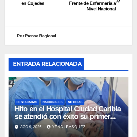
en Cojedes
Frente de Enfermería a
Nivel Nacional
Por
Prensa Regional
ENTRADA RELACIONADA
DESTACADAS
NACIONALES
NOTICIAS
Hito en el Hospital Ciudad Caribia
se atendió con éxito su primer
parto gemelar
AGO 9, 2026
YENDI BASQUEZ