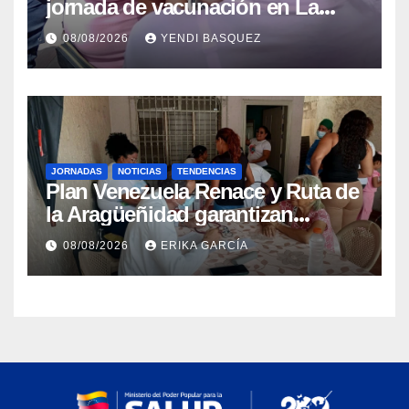
jornada de vacunación en La
Guaira para garantizar protección
08/08/2026
YENDI BASQUEZ
epidemiológica
JORNADAS
NOTICIAS
TENDENCIAS
Plan Venezuela Renace y Ruta de
la Aragüeñidad garantizan
atención médica integral en
08/08/2026
ERIKA GARCÍA
Aragua