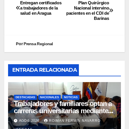
Entregan certificados
Plan Quirúrgico
a trabajadores de la
Nacional intervino
salud en Aragua
pacientes en el CDI de
Barinas
Por
Prensa Regional
ENTRADA RELACIONADA
DESTACADAS
NACIONALES
NOTICIAS
Trabajadores y familiares optan a
carreras universitarias mediante
convenio entre MinSalud y la UCV
AGO 6, 2026
ROIMAN FERMIN NAVARRO