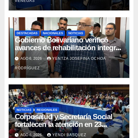
VENEGAS
DESTACADAS
NACIONALES
NOTICIAS
Gobierno Bolivariano verificó
avances de rehabilitación integral
en el Hospital Dr. José María
AGO 6, 2026
YENTZA JOSEFINA OCHOA
Vargas
RODRÍGUEZ
NOTICIAS
REGIONALES
Corposalud y Secretaría Social
fortalecen la atención en 23
municipios
AGO 6, 2026
YENDI BASQUEZ