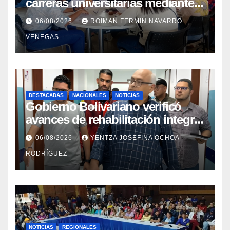
carreras universitarias mediante
convenio entre MinSalud y la
06/08/2026
ROIMAN FERMIN NAVARRO
UCV
VENEGAS
DESTACADAS
NACIONALES
NOTICIAS
Gobierno Bolivariano verificó
avances de rehabilitación integral
en el Hospital Dr. José María
06/08/2026
YENTZA JOSEFINA OCHOA
Vargas
RODRÍGUEZ
NOTICIAS
REGIONALES