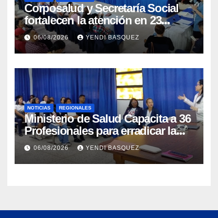
Corposalud y Secretaría Social
fortalecen la atención en 23
municipios
06/08/2026
YENDI BASQUEZ
NOTICIAS
REGIONALES
Ministerio de Salud Capacita a 36
Profesionales para erradicar la
Tuberculosis en Yaracuy
06/08/2026
YENDI BASQUEZ