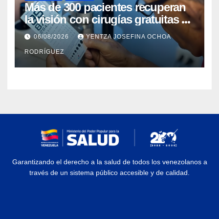
Más de 300 pacientes recuperan
la visión con cirugías gratuitas de
cataratas en Zulia
06/08/2026
YENTZA JOSEFINA OCHOA
RODRÍGUEZ
Garantizando el derecho a la salud de todos los venezolanos a
través de un sistema público accesible y de calidad.