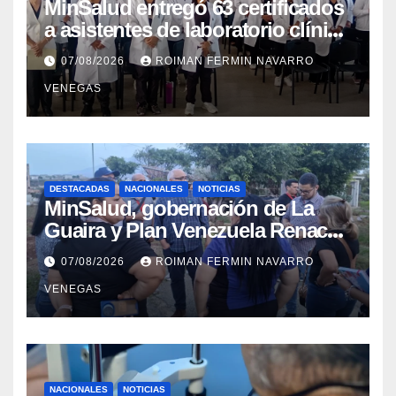
MinSalud entregó 63 certificados
a asistentes de laboratorio clínico
para garantizar respaldo legal y
07/08/2026
ROIMAN FERMIN NAVARRO
profesional
VENEGAS
DESTACADAS
NACIONALES
NOTICIAS
MinSalud, gobernación de La
Guaira y Plan Venezuela Renace
iniciaron la rehabilitación integral
07/08/2026
ROIMAN FERMIN NAVARRO
del Centro Psicofamiliar El Niño y
VENEGAS
el Mar
NACIONALES
NOTICIAS