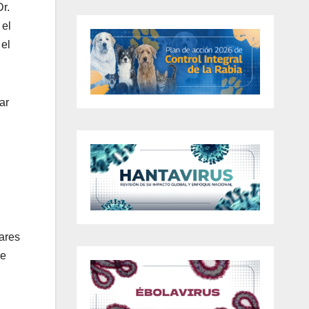
r.
 el
 el
ar
iares
de