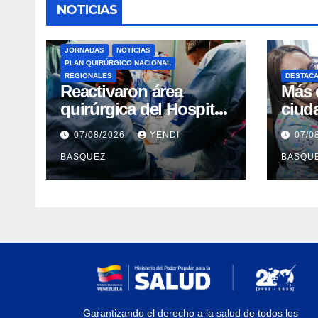
NOTICIAS
JORNADAS
NOTICIAS
PLAN QUIRÚRGICO NACIONAL
REGIONALES
DESTAC
Reactivaron área
Más 
quirúrgica del Hospital
ciud
Dr. Pedro Del Corral en
bene
07/08/2026
YENDI
07/0
Guárico
entr
BASQUEZ
BASQU
audit
de Re
Arve
Garantizando el derecho a la salud de todos los