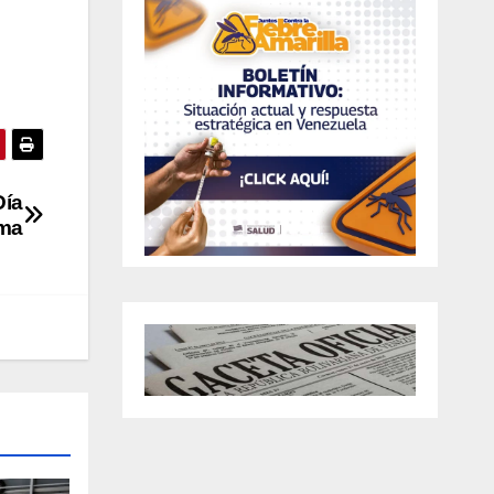
Día
ama