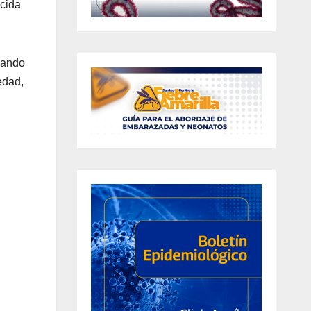
ecida
ajando
edad,