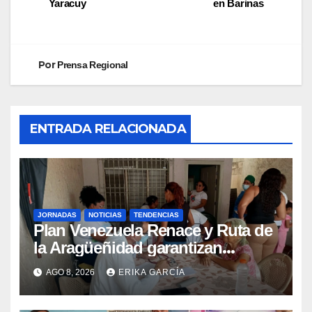
Yaracuy
en Barinas
Por
Prensa Regional
ENTRADA RELACIONADA
JORNADAS
NOTICIAS
TENDENCIAS
Plan Venezuela Renace y Ruta de
la Aragüeñidad garantizan
atención médica integral en
AGO 8, 2026
ERIKA GARCÍA
Aragua