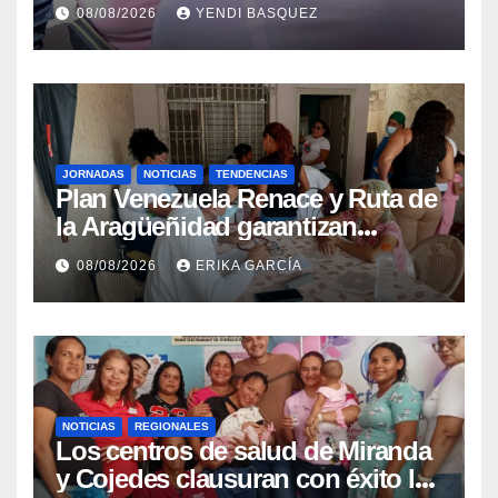
Guaira para garantizar protección
08/08/2026
YENDI BASQUEZ
epidemiológica
JORNADAS
NOTICIAS
TENDENCIAS
Plan Venezuela Renace y Ruta de
la Aragüeñidad garantizan
atención médica integral en
08/08/2026
ERIKA GARCÍA
Aragua
NOTICIAS
REGIONALES
Los centros de salud de Miranda
y Cojedes clausuran con éxito la