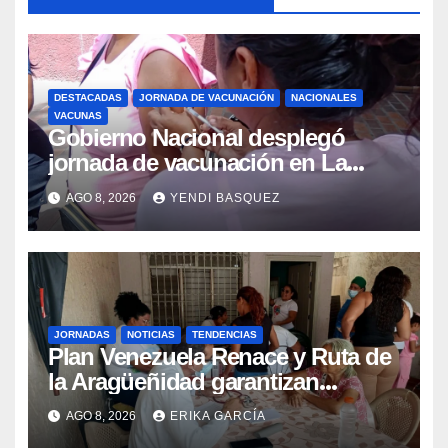
DESTACADAS
JORNADA DE VACUNACIÓN
NACIONALES
VACUNAS
Gobierno Nacional desplegó
jornada de vacunación en La
Guaira para garantizar protección
AGO 8, 2026
YENDI BASQUEZ
epidemiológica
JORNADAS
NOTICIAS
TENDENCIAS
Plan Venezuela Renace y Ruta de
la Aragüeñidad garantizan
atención médica integral en
AGO 8, 2026
ERIKA GARCÍA
Aragua