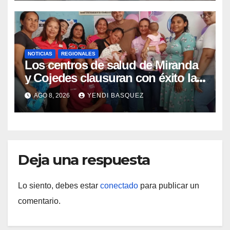
NOTICIAS
REGIONALES
Los centros de salud de Miranda
y Cojedes clausuran con éxito la
Semana Mundial de la Lactancia
AGO 8, 2026
YENDI BASQUEZ
Materna
Deja una respuesta
Lo siento, debes estar
conectado
para publicar un
comentario.