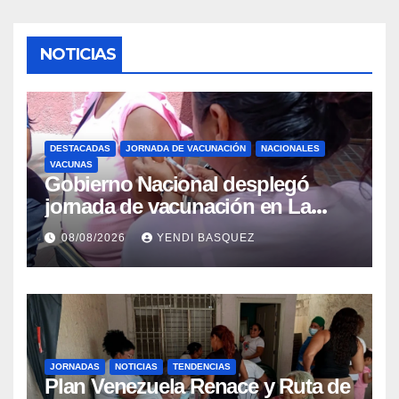
NOTICIAS
DESTACADAS
JORNADA DE VACUNACIÓN
NACIONALES
VACUNAS
Gobierno Nacional desplegó
jornada de vacunación en La
Guaira para garantizar protección
08/08/2026
YENDI BASQUEZ
epidemiológica
JORNADAS
NOTICIAS
TENDENCIAS
Plan Venezuela Renace y Ruta de